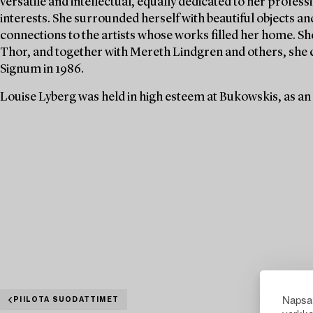
versatile and intellectual, equally dedicated to her profe
interests. She surrounded herself with beautiful objects an
connections to the artists whose works filled her home. S
Thor, and together with Mereth Lindgren and others, she 
Signum in 1986.
Louise Lyberg was held in high esteem at Bukowskis, as an
Napsau
PIILOTA SUODATTIMET