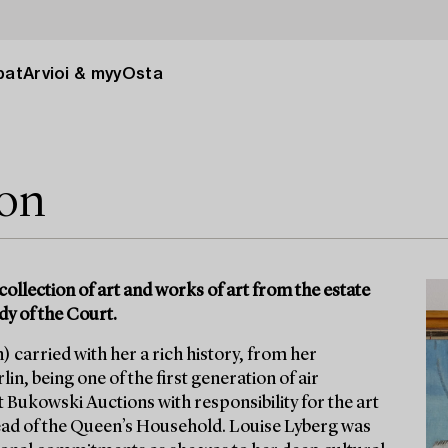
pat
Arvioi & myy
Osta
ion
collection of art and works of art from the estate
dy of the Court.
 carried with her a rich history, from her
in, being one of the first generation of air
t Bukowski Auctions with responsibility for the art
ad of the Queen’s Household. Louise Lyberg was