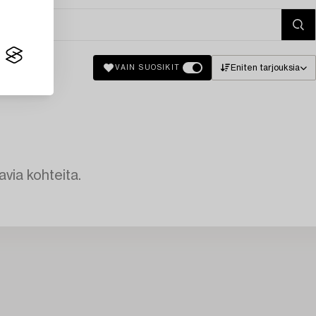
Eniten tarjouksia
VAIN SUOSIKIT
avia kohteita.