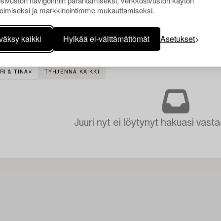
sivuston navigoinnin parantamiseksi, verkkosivuston käytön
oimiseksi ja markkinointimme mukauttamiseksi.
väksy kaikki
Hylkää ei-välttämättömät
Asetukset
RI & TINA
TYHJENNÄ KAIKKI
Juuri nyt ei löytynyt hakuasi vasta