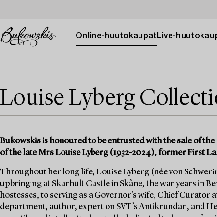
Online-huutokaupat
Live-huutokau
Louise Lyberg Collect
Bukowskis is honoured to be entrusted with the sale of the 
of the late Mrs Louise Lyberg (1932-2024), former First La
Throughout her long life, Louise Lyberg (née von Schwerin)
upbringing at Skarhult Castle in Skåne, the war years in Berl
hostesses, to serving as a Governor's wife, Chief Curator a
department, author, expert on SVT’s Antikrundan, and He