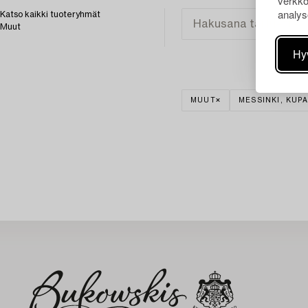
verkko
analys
Katso kaikki tuoteryhmät
Muut
Hy
MUUT
MESSINKI, KUPA