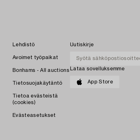
Lehdistö
Uutiskirje
Avoimet työpaikat
Lataa sovelluksemme
Bonhams - All auctions
App Store
Tietosuojakäytäntö
Tietoa evästeistä
(cookies)
Evästeasetukset