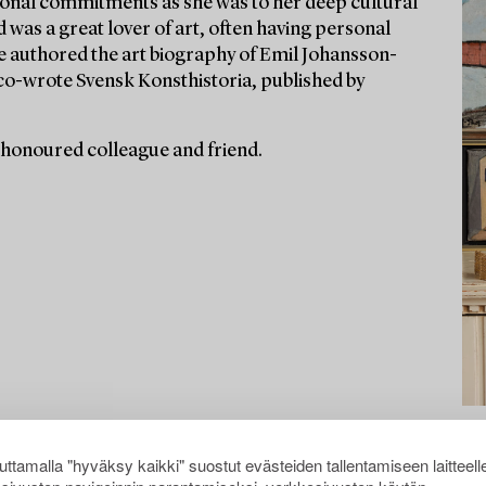
ssional commitments as she was to her deep cultural
d was a great lover of art, often having personal
he authored the art biography of Emil Johansson-
co-wrote Svensk Konsthistoria, published by
 honoured colleague and friend.
ttamalla "hyväksy kaikki" suostut evästeiden tallentamiseen laitteell