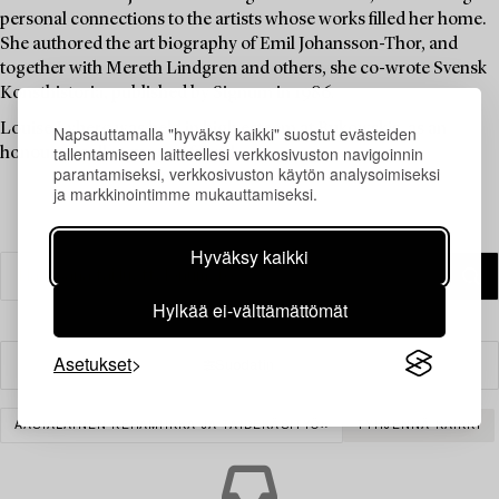
personal connections to the artists whose works filled her home.
She authored the art biography of Emil Johansson-Thor, and
together with Mereth Lindgren and others, she co-wrote Svensk
Konsthistoria, published by Signum in 1986.
Louise Lyberg was held in high esteem at Bukowskis, as an
Napsauttamalla "hyväksy kaikki" suostut evästeiden
tallentamiseen laitteellesi verkkosivuston navigoinnin
honoured colleague and friend.
parantamiseksi, verkkosivuston käytön analysoimiseksi
ja markkinointimme mukauttamiseksi.
Hyväksy kaikki
Hylkää ei-välttämättömät
Asetukset
Suodatin
AASIALAINEN KERAMIIKKA JA TAIDEKÄSITYÖ
TYHJENNÄ KAIKKI