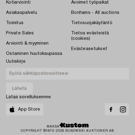
Kotiarviointi
Avoimet työpaikat
Asiakaspalvelu
Bonhams - All auctions
Toimitus
Tietosuojakäytäntö
Private Sales
Tietoa evästeistä
(cookies)
Arviointi & myyminen
Evästeasetukset
Ostaminen huutokaupassa
Uutiskirje
Lataa sovelluksemme
App Store
MAKSA
COPYRIGHT ©1870-2026 BUKOWSKI AUKTIONER AB