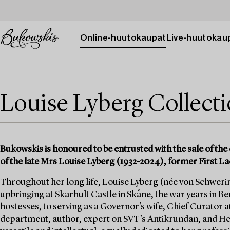
Online-huutokaupat
Live-huutokau
Louise Lyberg Collect
Bukowskis is honoured to be entrusted with the sale of the 
of the late Mrs Louise Lyberg (1932-2024), former First La
Throughout her long life, Louise Lyberg (née von Schwerin)
upbringing at Skarhult Castle in Skåne, the war years in Berl
hostesses, to serving as a Governor's wife, Chief Curator a
department, author, expert on SVT’s Antikrundan, and He