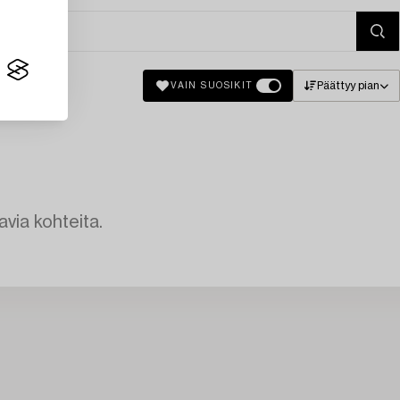
Päättyy pian
VAIN SUOSIKIT
avia kohteita.