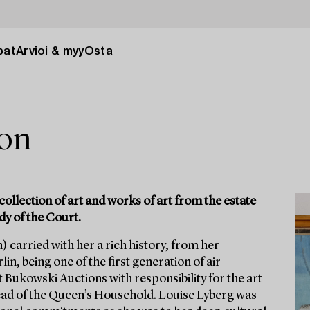
pat
Arvioi & myy
Osta
ion
collection of art and works of art from the estate
dy of the Court.
 carried with her a rich history, from her
in, being one of the first generation of air
t Bukowski Auctions with responsibility for the art
ad of the Queen’s Household. Louise Lyberg was