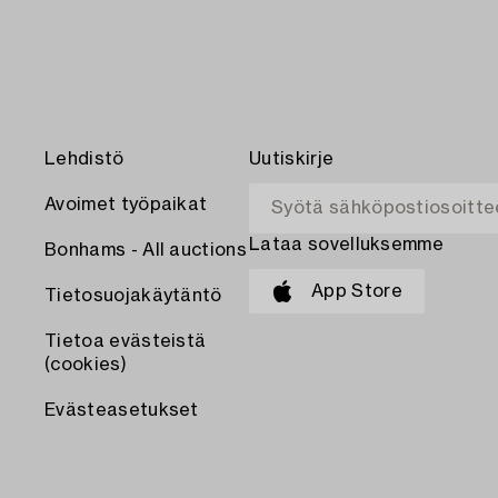
Lehdistö
Uutiskirje
Avoimet työpaikat
Lataa sovelluksemme
Bonhams - All auctions
App Store
Tietosuojakäytäntö
Tietoa evästeistä
(cookies)
Evästeasetukset