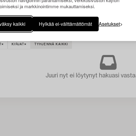
sivuston navigoinnin parantamiseksi, verkkosivuston käytön
oimiseksi ja markkinointimme mukauttamiseksi.
väksy kaikki
Hylkää ei-välttämättömät
Asetukset
T
KIRJAT
TYHJENNÄ KAIKKI
Juuri nyt ei löytynyt hakuasi vasta