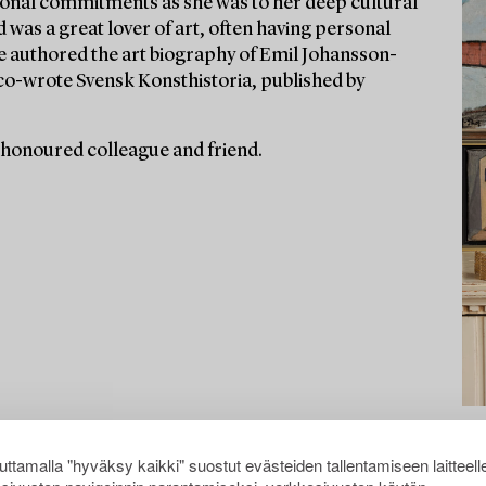
ssional commitments as she was to her deep cultural
d was a great lover of art, often having personal
he authored the art biography of Emil Johansson-
co-wrote Svensk Konsthistoria, published by
 honoured colleague and friend.
ttamalla "hyväksy kaikki" suostut evästeiden tallentamiseen laitteell