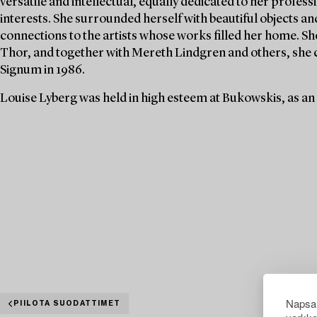
versatile and intellectual, equally dedicated to her profe
interests. She surrounded herself with beautiful objects an
connections to the artists whose works filled her home. S
Thor, and together with Mereth Lindgren and others, she 
Signum in 1986.
Louise Lyberg was held in high esteem at Bukowskis, as an
Napsau
PIILOTA SUODATTIMET