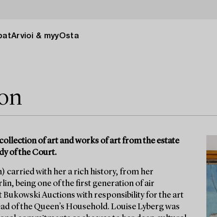
pat
Arvioi & myy
Osta
ion
collection of art and works of art from the estate
dy of the Court.
 carried with her a rich history, from her
in, being one of the first generation of air
t Bukowski Auctions with responsibility for the art
ad of the Queen’s Household. Louise Lyberg was