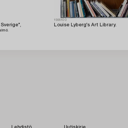
1566100
 Sverige",
Louise Lyberg's Art Library.
almö.
Lehdistö
Uutiskirje