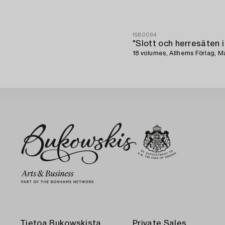
1580094
"Slott och herresäten i
18 volumes, Allhems Förlag, M
Tietoa Bukowskista
Private Sales