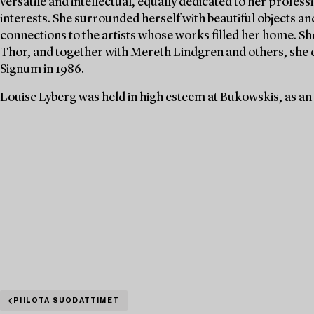
versatile and intellectual, equally dedicated to her profe
interests. She surrounded herself with beautiful objects an
connections to the artists whose works filled her home. S
Thor, and together with Mereth Lindgren and others, she 
Signum in 1986.
Louise Lyberg was held in high esteem at Bukowskis, as an
PIILOTA SUODATTIMET