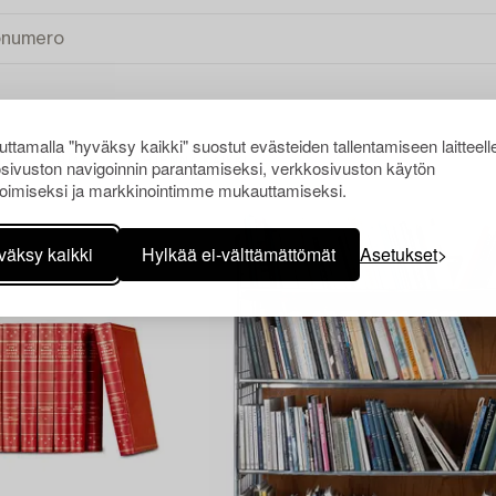
ttamalla "hyväksy kaikki" suostut evästeiden tallentamiseen laitteell
sivuston navigoinnin parantamiseksi, verkkosivuston käytön
T
KIRJAT
TYHJENNÄ KAIKKI
oimiseksi ja markkinointimme mukauttamiseksi.
väksy kaikki
Hylkää ei-välttämättömät
Asetukset