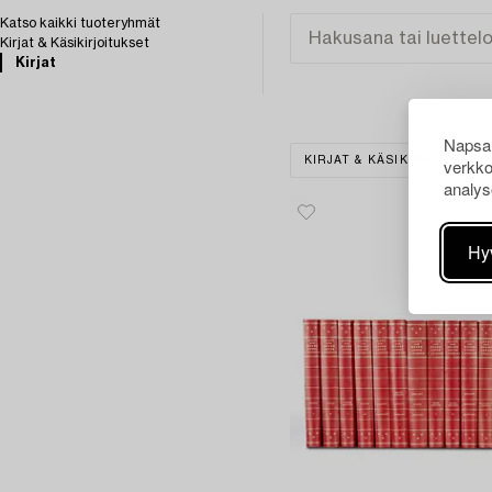
Katso kaikki tuoteryhmät
Kirjat & Käsikirjoitukset
Kirjat
Napsau
verkko
KIRJAT & KÄSIKIRJOITUKSE
analys
Hy