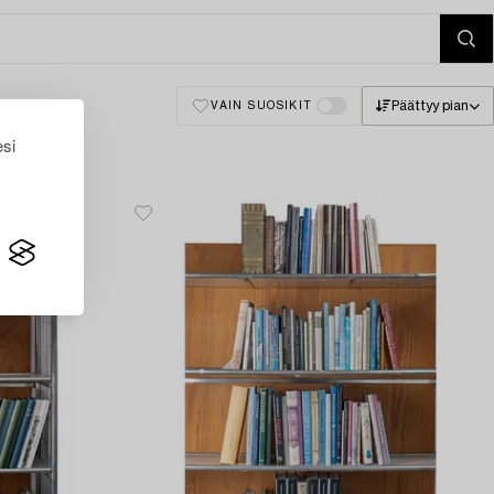
Päättyy pian
VAIN SUOSIKIT
esi