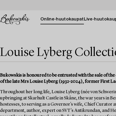
Online-huutokaupat
Live-huutokau
Louise Lyberg Collect
Bukowskis is honoured to be entrusted with the sale of the 
of the late Mrs Louise Lyberg (1932-2024), former First La
Throughout her long life, Louise Lyberg (née von Schwerin)
upbringing at Skarhult Castle in Skåne, the war years in Berl
hostesses, to serving as a Governor's wife, Chief Curator a
department, author, expert on SVT’s Antikrundan, and He