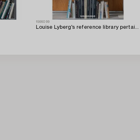
1566099
Louise Lyberg's reference library pertaining to applied art.