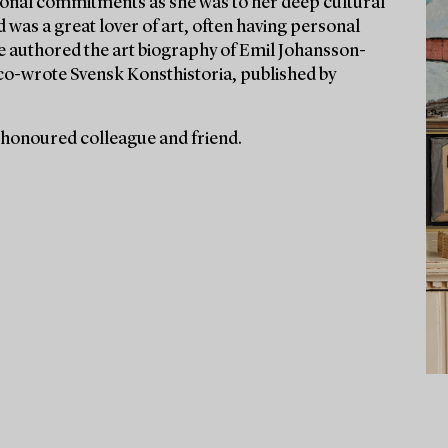
ssional commitments as she was to her deep cultural
d was a great lover of art, often having personal
he authored the art biography of Emil Johansson-
co-wrote Svensk Konsthistoria, published by
 honoured colleague and friend.