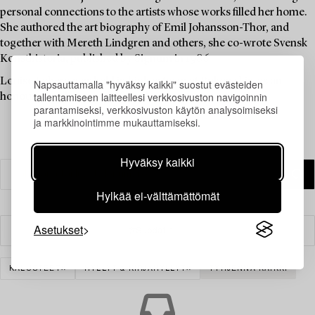
personal connections to the artists whose works filled her home.
She authored the art biography of Emil Johansson-Thor, and
together with Mereth Lindgren and others, she co-wrote Svensk
Konsthistoria, published by Signum in 1986.
Louise Lyberg was held in high esteem at Bukowskis, as an
Napsauttamalla "hyväksy kaikki" suostut evästeiden
tallentamiseen laitteellesi verkkosivuston navigoinnin
honoured colleague and friend.
parantamiseksi, verkkosivuston käytön analysoimiseksi
ja markkinointimme mukauttamiseksi.
Hyväksy kaikki
Hylkää ei-välttämättömät
Asetukset
Suodatin
KALUSTEET
HYLLYT & KIRJAHYLLYT
TYHJENNÄ KAIKKI