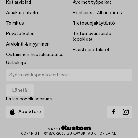
Kotiarviointi
Avoimet työpaikat
Asiakaspalvelu
Bonhams - All auctions
Toimitus
Tietosuojakäytäntö
Private Sales
Tietoa evästeistä
(cookies)
Arviointi & myyminen
Evästeasetukset
Ostaminen huutokaupassa
Uutiskirje
Lataa sovelluksemme
App Store
MAKSA
COPYRIGHT ©1870-2026 BUKOWSKI AUKTIONER AB