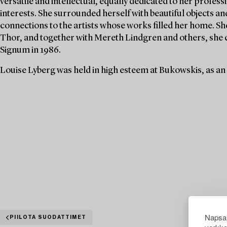
versatile and intellectual, equally dedicated to her profe
interests. She surrounded herself with beautiful objects an
connections to the artists whose works filled her home. S
Thor, and together with Mereth Lindgren and others, she 
Signum in 1986.
Louise Lyberg was held in high esteem at Bukowskis, as an
Napsau
PIILOTA SUODATTIMET