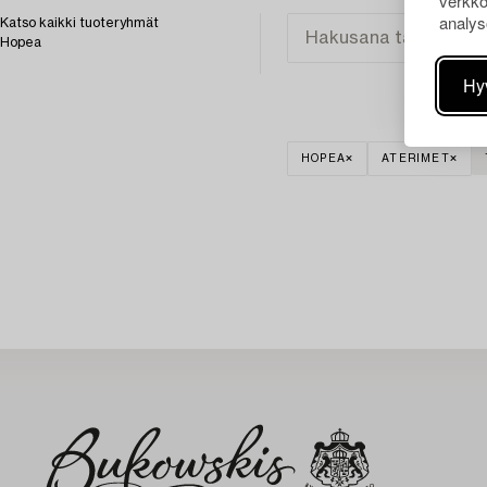
verkko
analys
Katso kaikki tuoteryhmät
Hopea
Hy
HOPEA
ATERIMET