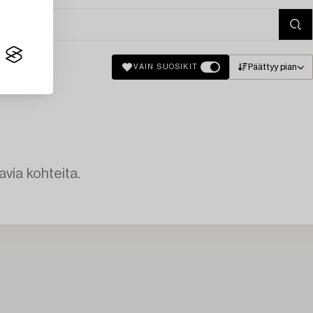
Päättyy pian
VAIN SUOSIKIT
avia kohteita.