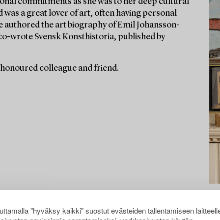
ssional commitments as she was to her deep cultural
d was a great lover of art, often having personal
he authored the art biography of Emil Johansson-
co-wrote Svensk Konsthistoria, published by
 honoured colleague and friend.
ttamalla "hyväksy kaikki" suostut evästeiden tallentamiseen laitteell