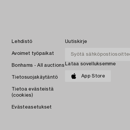
Lehdistö
Uutiskirje
Avoimet työpaikat
Lataa sovelluksemme
Bonhams - All auctions
App Store
Tietosuojakäytäntö
Tietoa evästeistä
(cookies)
Evästeasetukset