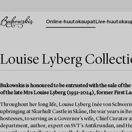
Online-huutokaupat
Live-huutokau
Louise Lyberg Collect
Bukowskis is honoured to be entrusted with the sale of the 
of the late Mrs Louise Lyberg (1932-2024), former First La
Throughout her long life, Louise Lyberg (née von Schwerin)
upbringing at Skarhult Castle in Skåne, the war years in Berl
hostesses, to serving as a Governor's wife, Chief Curator a
department, author, expert on SVT’s Antikrundan, and He