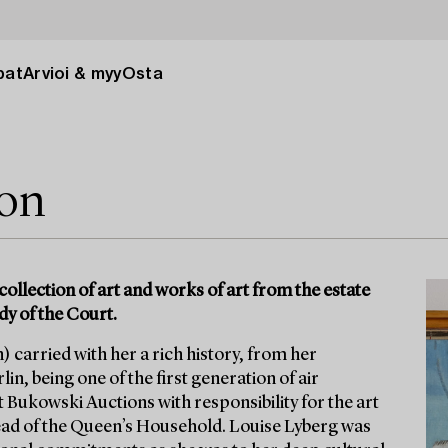
pat
Arvioi & myy
Osta
ion
collection of art and works of art from the estate
dy of the Court.
 carried with her a rich history, from her
in, being one of the first generation of air
t Bukowski Auctions with responsibility for the art
ad of the Queen’s Household. Louise Lyberg was