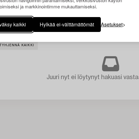
sivuston navigoinnin parantamiseksi, verkkosivuston käytön
oimiseksi ja markkinointimme mukauttamiseksi.
väksy kaikki
Hylkää ei-välttämättömät
Asetukset
TYHJENNÄ KAIKKI
Juuri nyt ei löytynyt hakuasi vasta