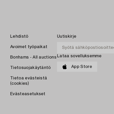
Lehdistö
Uutiskirje
Avoimet työpaikat
Lataa sovelluksemme
Bonhams - All auctions
App Store
Tietosuojakäytäntö
Tietoa evästeistä
(cookies)
Evästeasetukset