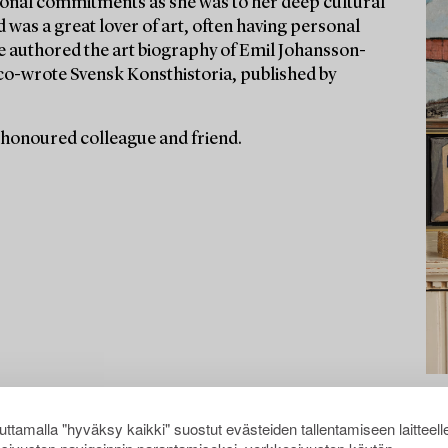
ssional commitments as she was to her deep cultural
d was a great lover of art, often having personal
he authored the art biography of Emil Johansson-
co-wrote Svensk Konsthistoria, published by
 honoured colleague and friend.
ttamalla "hyväksy kaikki" suostut evästeiden tallentamiseen laitteell