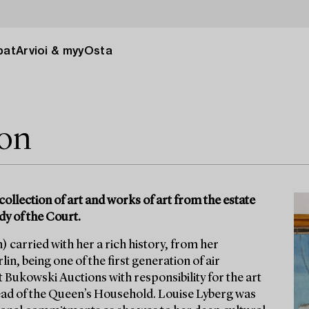
pat
Arvioi & myy
Osta
ion
collection of art and works of art from the estate
dy of the Court.
 carried with her a rich history, from her
in, being one of the first generation of air
t Bukowski Auctions with responsibility for the art
ad of the Queen’s Household. Louise Lyberg was