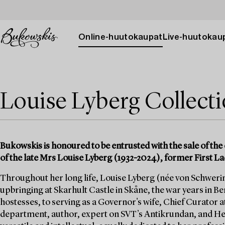
Online-huutokaupat
Live-huutokau
Louise Lyberg Collect
Bukowskis is honoured to be entrusted with the sale of the 
of the late Mrs Louise Lyberg (1932-2024), former First La
Throughout her long life, Louise Lyberg (née von Schwerin)
upbringing at Skarhult Castle in Skåne, the war years in Berl
hostesses, to serving as a Governor's wife, Chief Curator a
department, author, expert on SVT’s Antikrundan, and He