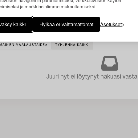
sivuston navigoinnin parantamiseksi, verkkosivuston käytön
oimiseksi ja markkinointimme mukauttamiseksi.
väksy kaikki
Hylkää ei-välttämättömät
Asetukset
MAINEN MAALAUSTAIDE
TYHJENNÄ KAIKKI
Juuri nyt ei löytynyt hakuasi vasta