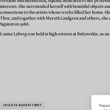
versatile and intellectual, equally dedicated to her profe
interests. She surrounded herself with beautiful objects an
connections to the artists whose works filled her home. S
Thor, and together with Mereth Lindgren and others, she 
Signum in 1986.
Louise Lyberg was held in high esteem at Bukowskis, as an
Napsau
PIILOTA SUODATTIMET