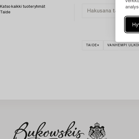
verkko
analys
Katso kaikki tuoteryhmät
Taide
Hy
TAIDE
VANHEMPI ULKO