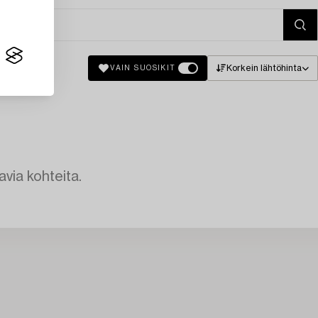
Korkein lähtöhinta
VAIN SUOSIKIT
avia kohteita.