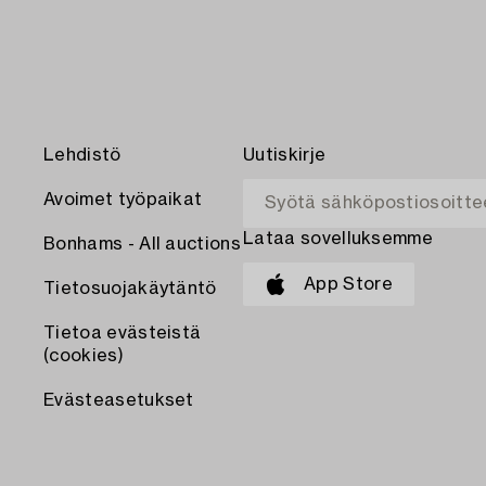
Lehdistö
Uutiskirje
Avoimet työpaikat
Lataa sovelluksemme
Bonhams - All auctions
App Store
Tietosuojakäytäntö
Tietoa evästeistä
(cookies)
Evästeasetukset