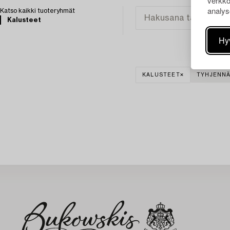
verkko
analys
Katso kaikki tuoteryhmät
Kalusteet
Hy
KALUSTEET
TYHJENNÄ