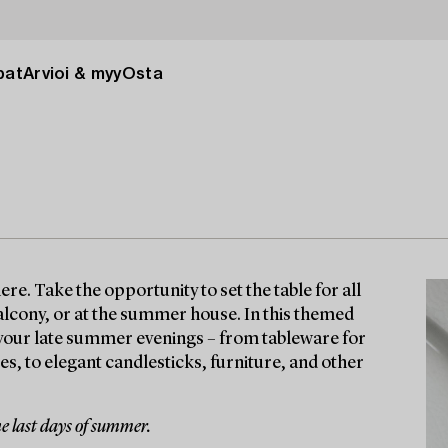
pat
Arvioi & myy
Osta
. Take the opportunity to set the table for all
alcony, or at the summer house. In this themed
to your late summer evenings – from tableware for
ses, to elegant candlesticks, furniture, and other
e last days of summer.