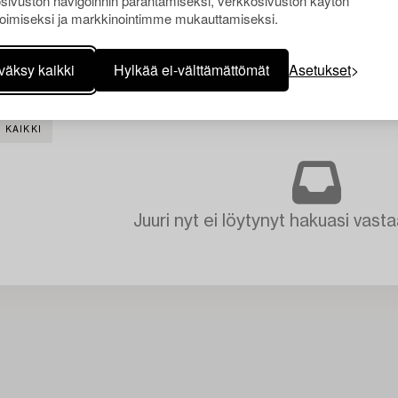
sivuston navigoinnin parantamiseksi, verkkosivuston käytön
oimiseksi ja markkinointimme mukauttamiseksi.
väksy kaikki
Hylkää ei-välttämättömät
Asetukset
 KAIKKI
Juuri nyt ei löytynyt hakuasi vasta