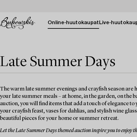
Online-huutokaupat
Live-huutokau
Late Summer Days
The warm late summer evenings and crayfish season are here
your late summer meals – at home, in the garden, on the b
auction, you will find items that add a touch of elegance 
your crayfish feast, vases for dahlias, and stylish wine glas
beautiful pieces for your home or summer retreat.
Let the Late Summer Days themed auction inspire you to enjoy th