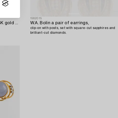
1582015
Engelbert a pair of earrings in 18K gold with round brilliant-cut diamonds.
W.A. Bolin a pair of earrings,
clip-on with posts, set with square-cut sapphires and
brilliant-cut diamonds.