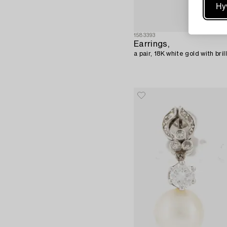
Hy
1583393
Earrings,
a pair, 18K white gold with bri