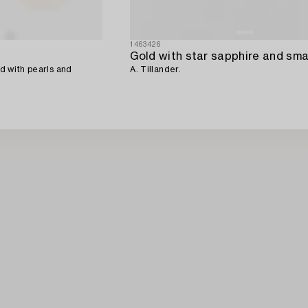
1463426
ld with pearls and
A. Tillander.