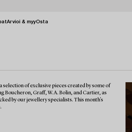
pat
Arvioi & myy
Osta
a selection of exclusive pieces created by some of
g Boucheron, Graff, W.A. Bolin, and Cartier, as
cked by our jewellery specialists. This month's
.