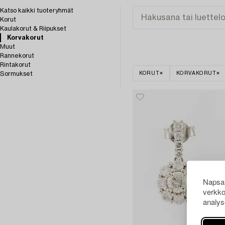
Katso kaikki tuoteryhmät
Korut
Kaulakorut & Riipukset
Korvakorut
Muut
Rannekorut
Rintakorut
Sormukset
KORUT
KORVAKORUT
Napsau
verkko
analys