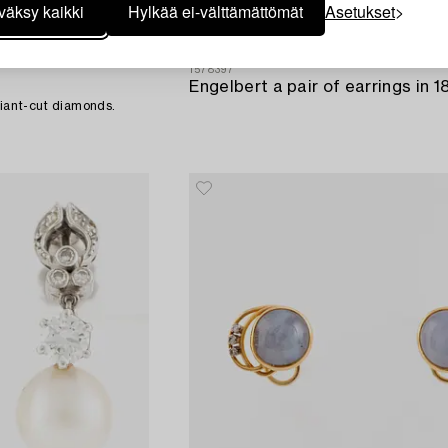
väksy kaikki
Hylkää ei-välttämättömät
Asetukset
1578397
lliant-cut diamonds.