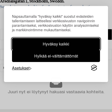
Arsenalsgatan 2, Stockholm, Sweden.
See what we are looking for & contact us for a valuation>
Napsauttamalla "hyväksy kaikki" suostut evästeiden
tallentamiseen laitteellesi verkkosivuston navigoinnin
parantamiseksi, verkkosivuston käytön analysoimiseksi
ja markkinointimme mukauttamiseksi.
Hyväksy kaikki
Hylkää ei-välttämättömät
Suodatin
Asetukset
KORUT
MUUT
TYHJENNÄ KAIKKI
Juuri nyt ei löytynyt hakuasi vastaavia kohteita.