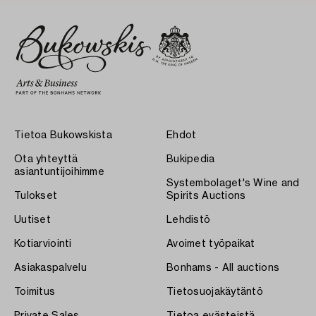
Tietoa Bukowskista
Ehdot
Ota yhteyttä
Bukipedia
asiantuntijoihimme
Systembolaget's Wine and
Tulokset
Spirits Auctions
Uutiset
Lehdistö
Kotiarviointi
Avoimet työpaikat
Asiakaspalvelu
Bonhams - All auctions
Toimitus
Tietosuojakäytäntö
Private Sales
Tietoa evästeistä