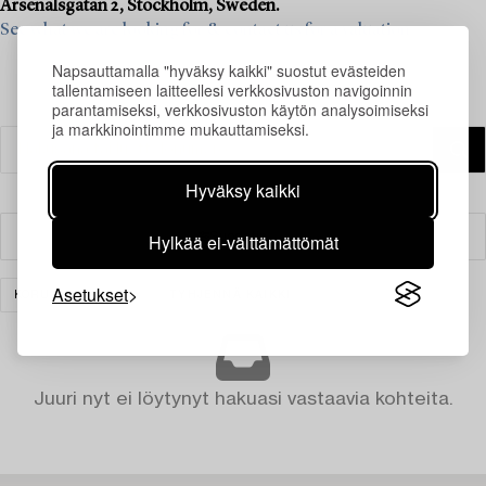
Arsenalsgatan 2, Stockholm, Sweden.
See what we are looking for & contact us for a valuation>
Napsauttamalla "hyväksy kaikki" suostut evästeiden
tallentamiseen laitteellesi verkkosivuston navigoinnin
parantamiseksi, verkkosivuston käytön analysoimiseksi
ja markkinointimme mukauttamiseksi.
Hyväksy kaikki
Hylkää ei-välttämättömät
Suodatin
Asetukset
KORUT
MUUT
TYHJENNÄ KAIKKI
Juuri nyt ei löytynyt hakuasi vastaavia kohteita.