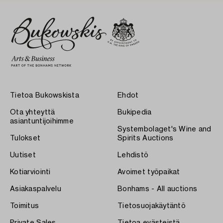
Tietoa Bukowskista
Ehdot
Ota yhteyttä
Bukipedia
asiantuntijoihimme
Systembolaget's Wine and
Tulokset
Spirits Auctions
Uutiset
Lehdistö
Kotiarviointi
Avoimet työpaikat
Asiakaspalvelu
Bonhams - All auctions
Toimitus
Tietosuojakäytäntö
Private Sales
Tietoa evästeistä