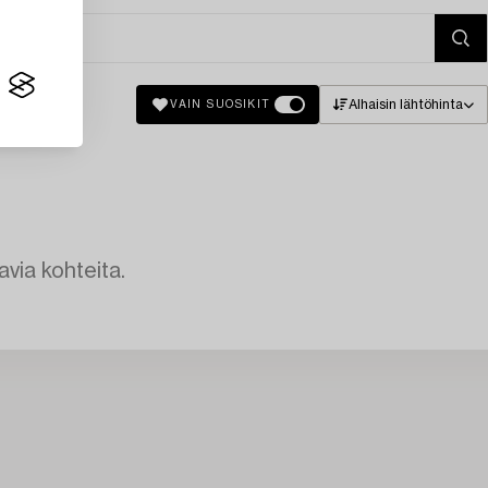
Alhaisin lähtöhinta
VAIN SUOSIKIT
avia kohteita.