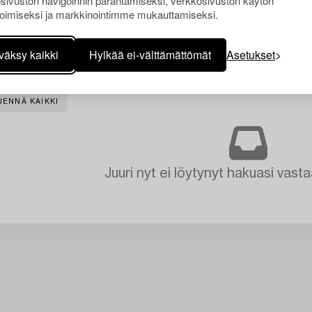
sivuston navigoinnin parantamiseksi, verkkosivuston käytön
oimiseksi ja markkinointimme mukauttamiseksi.
väksy kaikki
Hylkää ei-välttämättömät
Asetukset
JENNÄ KAIKKI
Juuri nyt ei löytynyt hakuasi vasta