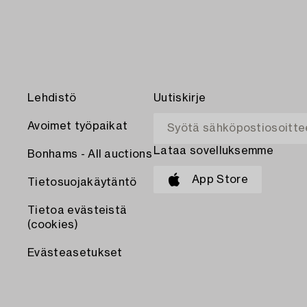
Lehdistö
Uutiskirje
Avoimet työpaikat
Lataa sovelluksemme
Bonhams - All auctions
App Store
Tietosuojakäytäntö
Tietoa evästeistä
(cookies)
Evästeasetukset