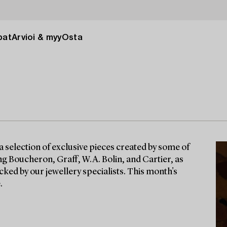
pat
Arvioi & myy
Osta
a selection of exclusive pieces created by some of
g Boucheron, Graff, W.A. Bolin, and Cartier, as
cked by our jewellery specialists. This month's
.