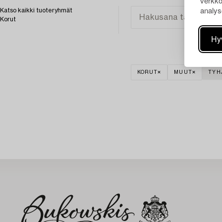
verkko
analys
Katso kaikki tuoteryhmät
Korut
Hy
KORUT
MUUT
TYH