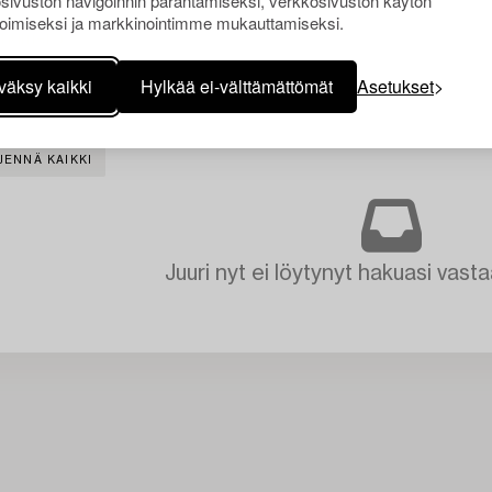
sivuston navigoinnin parantamiseksi, verkkosivuston käytön
oimiseksi ja markkinointimme mukauttamiseksi.
väksy kaikki
Hylkää ei-välttämättömät
Asetukset
JENNÄ KAIKKI
Juuri nyt ei löytynyt hakuasi vasta