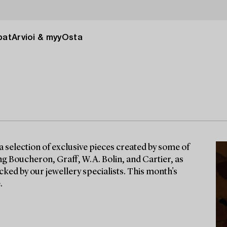
pat
Arvioi & myy
Osta
a selection of exclusive pieces created by some of
g Boucheron, Graff, W.A. Bolin, and Cartier, as
cked by our jewellery specialists. This month's
.