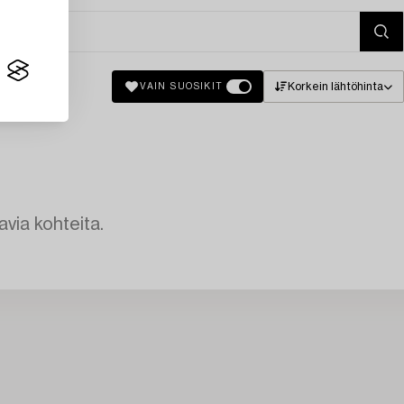
Korkein lähtöhinta
VAIN SUOSIKIT
avia kohteita.