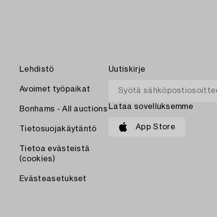
Lehdistö
Uutiskirje
Avoimet työpaikat
Lataa sovelluksemme
Bonhams - All auctions
App Store
Tietosuojakäytäntö
Tietoa evästeistä
(cookies)
Evästeasetukset