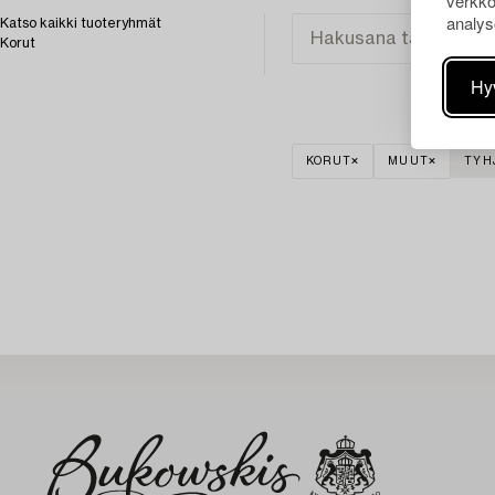
verkko
analys
Katso kaikki tuoteryhmät
Korut
Hy
KORUT
MUUT
TYH