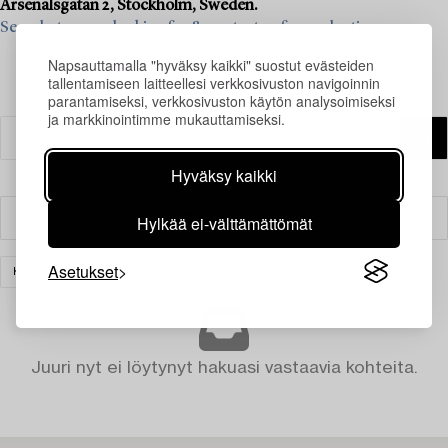
Arsenalsgatan 2, Stockholm, Sweden.
See what we are looking for & contact us for a valuation>
Napsauttamalla "hyväksy kaikki" suostut evästeiden
tallentamiseen laitteellesi verkkosivuston navigoinnin
parantamiseksi, verkkosivuston käytön analysoimiseksi
ja markkinointimme mukauttamiseksi.
Hyväksy kaikki
Hylkää ei-välttämättömät
Suodatin
Asetukset
KORUT
MUUT
TYHJENNÄ KAIKKI
Juuri nyt ei löytynyt hakuasi vastaavia kohteita.