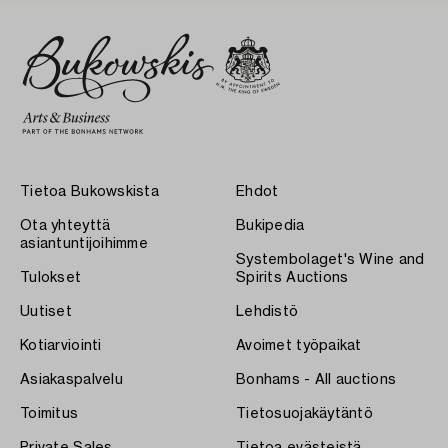
Tietoa Bukowskista
Ehdot
Ota yhteyttä
Bukipedia
asiantuntijoihimme
Systembolaget's Wine and
Tulokset
Spirits Auctions
Uutiset
Lehdistö
Kotiarviointi
Avoimet työpaikat
Asiakaspalvelu
Bonhams - All auctions
Toimitus
Tietosuojakäytäntö
Private Sales
Tietoa evästeistä