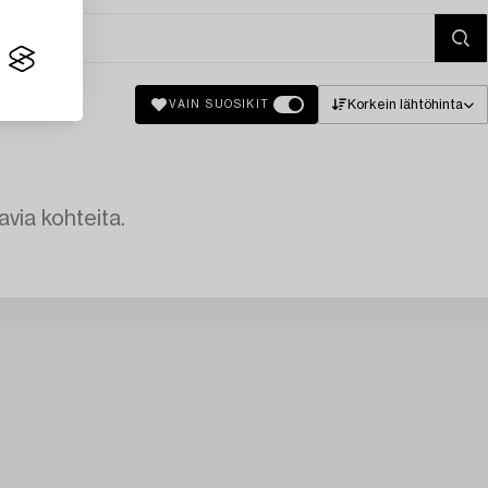
Korkein lähtöhinta
VAIN SUOSIKIT
avia kohteita.