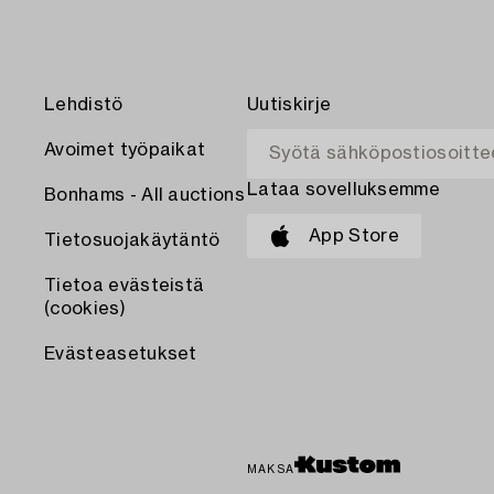
Lehdistö
Uutiskirje
Avoimet työpaikat
Lataa sovelluksemme
Bonhams - All auctions
App Store
Tietosuojakäytäntö
Tietoa evästeistä
(cookies)
Evästeasetukset
MAKSA