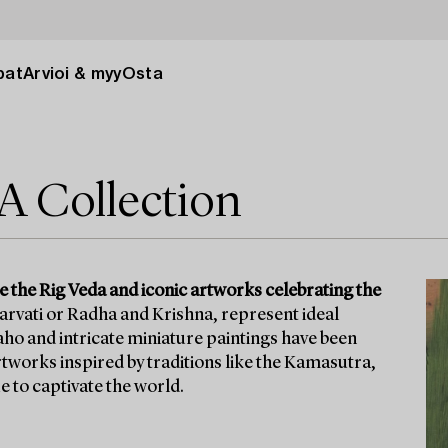
pat
Arvioi & myy
Osta
 A Collection
ike the Rig Veda and iconic artworks celebrating the
arvati or Radha and Krishna, represent ideal
raho and intricate miniature paintings have been
rtworks inspired by traditions like the Kamasutra,
e to captivate the world.