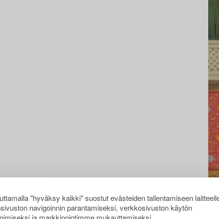
ttamalla "hyväksy kaikki" suostut evästeiden tallentamiseen laitteell
sivuston navigoinnin parantamiseksi, verkkosivuston käytön
oimiseksi ja markkinointimme mukauttamiseksi.