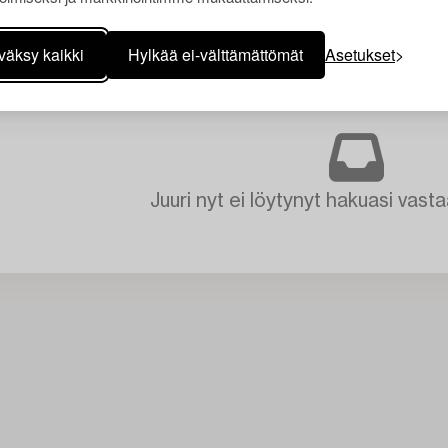
väksy kaikki
Hylkää ei-välttämättömät
Asetukset
Juuri nyt ei löytynyt hakuasi vasta