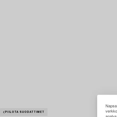
Napsau
verkko
PIILOTA SUODATTIMET
analys