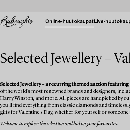
Online-huutokaupat
Live-huutokau
Selected Jewellery – Va
Selected Jewellery – a recurring themed auction featuring a
of the world’s most renowned brands and designers, incl
Harry Winston, and more. All pieces are handpicked by our j
you’ll find everything from classic diamonds and timelessl
gifts for Valentine’s Day, whether for yourself or someone
Welcome to explore the selection and bid on your favourites.