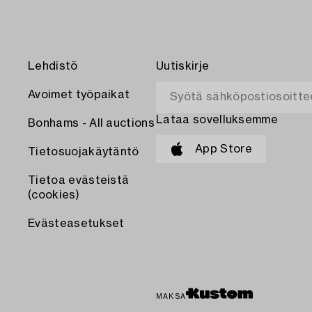
Lehdistö
Uutiskirje
Avoimet työpaikat
Lataa sovelluksemme
Bonhams - All auctions
App Store
Tietosuojakäytäntö
Tietoa evästeistä
(cookies)
Evästeasetukset
MAKSA