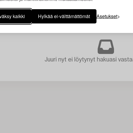
väksy kaikki
Hylkää ei-välttämättömät
Asetukset
Juuri nyt ei löytynyt hakuasi vasta