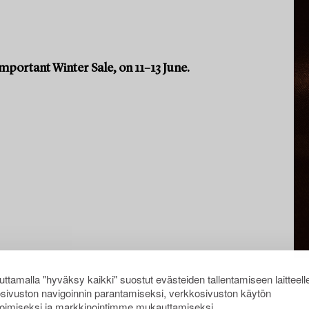
portant Winter Sale, on 11–13 June.
ttamalla "hyväksy kaikki" suostut evästeiden tallentamiseen laitteell
sivuston navigoinnin parantamiseksi, verkkosivuston käytön
oimiseksi ja markkinointimme mukauttamiseksi.