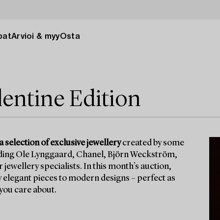
pat
Arvioi & myy
Osta
lentine Edition
 selection of exclusive jewellery
created by some
uding Ole Lynggaard, Chanel, Björn Weckström,
ewellery specialists. In this month’s auction,
y elegant pieces to modern designs – perfect as
 you care about.