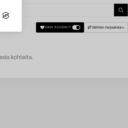
Vähiten tarjouksia
VAIN SUOSIKIT
avia kohteita.