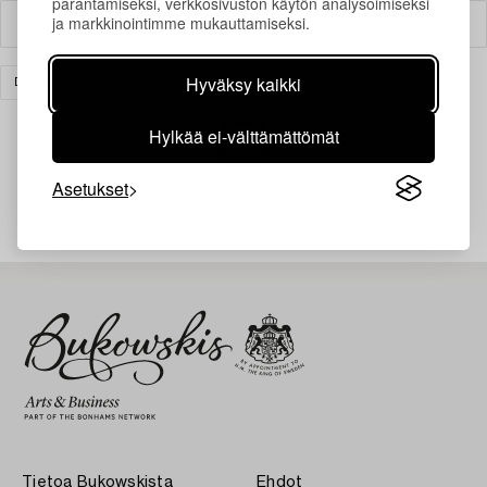
parantamiseksi, verkkosivuston käytön analysoimiseksi
ja markkinointimme mukauttamiseksi.
Suodatin
Hyväksy kaikki
DESIGN
TYHJENNÄ KAIKKI
Hylkää ei-välttämättömät
Asetukset
Juuri nyt ei löytynyt hakuasi vastaavia kohteita.
Tietoa Bukowskista
Ehdot