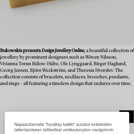
Bukowskis presents
Design Jewellery Online
,
a beautiful collection of
jewellery by prominent designers such as Wiwen Nilsson,
Vivianna Torun Bülow-Hübe, Ole Lynggaard, Birger Haglund,
Georg Jensen, Björn Weckström, and Theresia Hvorslev. The
collection consists of bracelets, necklaces, brooches, pendants,
and rings – all featuring a timeless design that endures over time.
Napsauttamalla "hyväksy kaikki" suostut evästeiden
tallentamiseen laitteellesi verkkosivuston navigoinnin