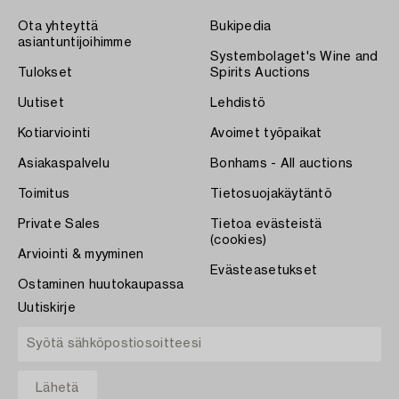
Ota yhteyttä
Bukipedia
asiantuntijoihimme
Systembolaget's Wine and
Tulokset
Spirits Auctions
Uutiset
Lehdistö
Kotiarviointi
Avoimet työpaikat
Asiakaspalvelu
Bonhams - All auctions
Toimitus
Tietosuojakäytäntö
Private Sales
Tietoa evästeistä
(cookies)
Arviointi & myyminen
Evästeasetukset
Ostaminen huutokaupassa
Uutiskirje