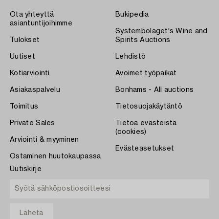
Ota yhteyttä
Bukipedia
asiantuntijoihimme
Systembolaget's Wine and
Tulokset
Spirits Auctions
Uutiset
Lehdistö
Kotiarviointi
Avoimet työpaikat
Asiakaspalvelu
Bonhams - All auctions
Toimitus
Tietosuojakäytäntö
Private Sales
Tietoa evästeistä
(cookies)
Arviointi & myyminen
Evästeasetukset
Ostaminen huutokaupassa
Uutiskirje