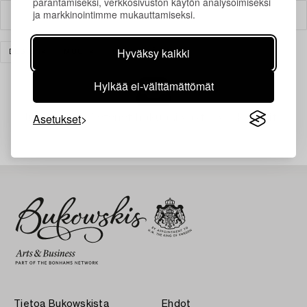
parantamiseksi, verkkosivuston käytön analysoimiseksi
ja markkinointimme mukauttamiseksi.
Suodatin
Hyväksy kaikki
DESIGN
MUUT
TYHJENNÄ KAIKKI
Hylkää ei-välttämättömät
Asetukset
Juuri nyt ei löytynyt hakuasi vastaavia kohteita.
Tietoa Bukowskista
Ehdot