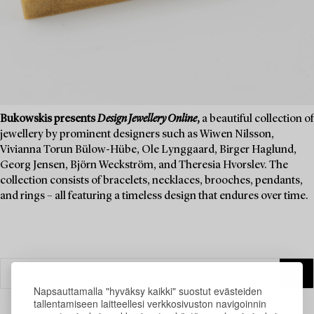
Bukowskis presents
Design Jewellery Online
,
a beautiful collection of
jewellery by prominent designers such as Wiwen Nilsson,
Vivianna Torun Bülow-Hübe, Ole Lynggaard, Birger Haglund,
Georg Jensen, Björn Weckström, and Theresia Hvorslev. The
collection consists of bracelets, necklaces, brooches, pendants,
and rings – all featuring a timeless design that endures over time.
Napsauttamalla "hyväksy kaikki" suostut evästeiden
tallentamiseen laitteellesi verkkosivuston navigoinnin