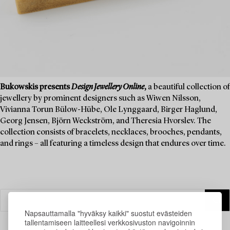
Bukowskis presents
Design Jewellery Online
,
a beautiful collection of
jewellery by prominent designers such as Wiwen Nilsson,
Vivianna Torun Bülow-Hübe, Ole Lynggaard, Birger Haglund,
Georg Jensen, Björn Weckström, and Theresia Hvorslev. The
collection consists of bracelets, necklaces, brooches, pendants,
and rings – all featuring a timeless design that endures over time.
Napsauttamalla "hyväksy kaikki" suostut evästeiden
tallentamiseen laitteellesi verkkosivuston navigoinnin