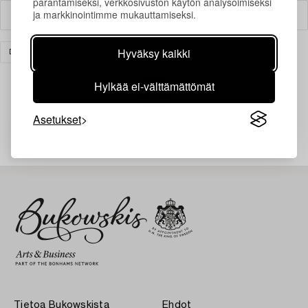
parantamiseksi, verkkosivuston käytön analysoimiseksi
ja markkinointimme mukauttamiseksi.
Suodatin
Hyväksy kaikki
DESIGN
MUUT
TYHJENNÄ KAIKKI
Hylkää ei-välttämättömät
Asetukset
Juuri nyt ei löytynyt hakuasi vastaavia kohteita.
Tietoa Bukowskista
Ehdot