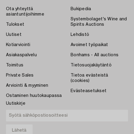
Ota yhteyttä
Bukipedia
asiantuntijoihimme
Systembolaget's Wine and
Tulokset
Spirits Auctions
Uutiset
Lehdistö
Kotiarviointi
Avoimet työpaikat
Asiakaspalvelu
Bonhams - All auctions
Toimitus
Tietosuojakäytäntö
Private Sales
Tietoa evästeistä
(cookies)
Arviointi & myyminen
Evästeasetukset
Ostaminen huutokaupassa
Uutiskirje