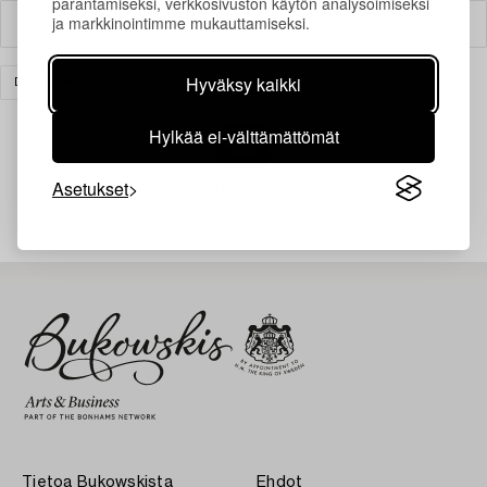
parantamiseksi, verkkosivuston käytön analysoimiseksi
ja markkinointimme mukauttamiseksi.
Suodatin
Hyväksy kaikki
DESIGN
MUUT
TYHJENNÄ KAIKKI
Hylkää ei-välttämättömät
Asetukset
Juuri nyt ei löytynyt hakuasi vastaavia kohteita.
Tietoa Bukowskista
Ehdot