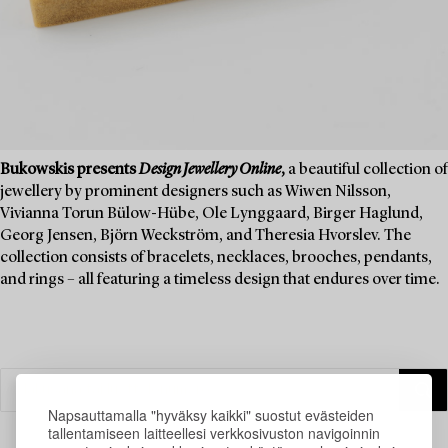
Bukowskis presents
Design Jewellery Online
,
a beautiful collection of
jewellery by prominent designers such as Wiwen Nilsson,
Vivianna Torun Bülow-Hübe, Ole Lynggaard, Birger Haglund,
Georg Jensen, Björn Weckström, and Theresia Hvorslev. The
collection consists of bracelets, necklaces, brooches, pendants,
and rings – all featuring a timeless design that endures over time.
Napsauttamalla "hyväksy kaikki" suostut evästeiden
tallentamiseen laitteellesi verkkosivuston navigoinnin