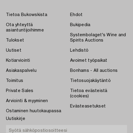
Tietoa Bukowskista
Ehdot
Ota yhteyttä
Bukipedia
asiantuntijoihimme
Systembolaget's Wine and
Tulokset
Spirits Auctions
Uutiset
Lehdistö
Kotiarviointi
Avoimet työpaikat
Asiakaspalvelu
Bonhams - All auctions
Toimitus
Tietosuojakäytäntö
Private Sales
Tietoa evästeistä
(cookies)
Arviointi & myyminen
Evästeasetukset
Ostaminen huutokaupassa
Uutiskirje