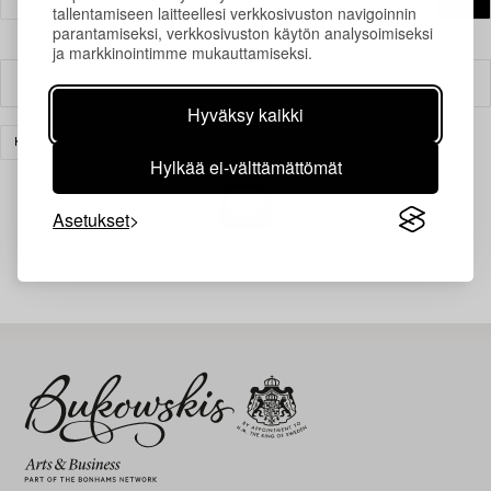
tallentamiseen laitteellesi verkkosivuston navigoinnin
parantamiseksi, verkkosivuston käytön analysoimiseksi
ja markkinointimme mukauttamiseksi.
Suodatin
Hyväksy kaikki
KERAMIIKKA & POSLIINI
ASTIASTOT
TYHJENNÄ KAIKKI
Hylkää ei-välttämättömät
Asetukset
Juuri nyt ei löytynyt hakuasi vastaavia kohteita.