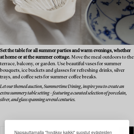
Set the table for all summer parties and warm evenings, whether
at home or at the summer cottage.
Move the meal outdoors to the
terrace, balcony, or garden. Use beautiful vases for summer
bouquets, ice buckets and glasses for refreshing drinks, silver
trays, and coffee sets for summer coffee breaks.
Let our themed auction, Summertime Dining, inspire you to create an
extra summery table setting – featuring a curated selection of porcelain,
silver, and glass spanning several centuries.
Napsauttamalla "hyväksy kaikki" suostut evästeiden