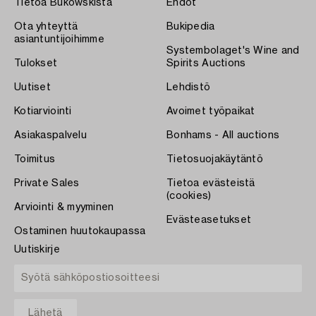
Tietoa Bukowskista
Ehdot
Ota yhteyttä
Bukipedia
asiantuntijoihimme
Systembolaget's Wine and
Tulokset
Spirits Auctions
Uutiset
Lehdistö
Kotiarviointi
Avoimet työpaikat
Asiakaspalvelu
Bonhams - All auctions
Toimitus
Tietosuojakäytäntö
Private Sales
Tietoa evästeistä
(cookies)
Arviointi & myyminen
Evästeasetukset
Ostaminen huutokaupassa
Uutiskirje