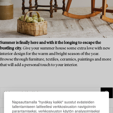
Summer is finally here and with it the longing to escape the
bustling city.
Give your summer house some extra love with new
interior design for the warm and bright season of the year.
Browse through furniture, textiles, ceramics, paintings and more
that will add a personal touch to your interior.
Napsauttamalla "hyväksy kaikki" suostut evästeiden
tallentamiseen laitteellesi verkkosivuston navigoinnin
parantamiseksi, verkkosivuston käytön analysoimiseksi
Suodatin