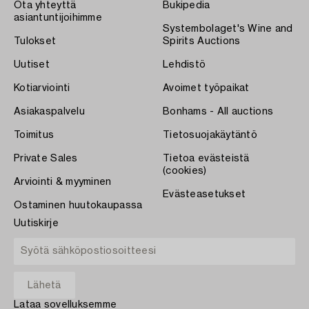
Ota yhteyttä
Bukipedia
asiantuntijoihimme
Systembolaget's Wine and
Tulokset
Spirits Auctions
Uutiset
Lehdistö
Kotiarviointi
Avoimet työpaikat
Asiakaspalvelu
Bonhams - All auctions
Toimitus
Tietosuojakäytäntö
Private Sales
Tietoa evästeistä
(cookies)
Arviointi & myyminen
Evästeasetukset
Ostaminen huutokaupassa
Uutiskirje
Lataa sovelluksemme