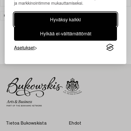
ja markkinointimme mukauttamiseksi.
KELLOT
TYHJENNÄ KAIKKI
Hyväksy kaikki
Hylkää ei-välttämättömät
Juuri nyt ei löytynyt hakuasi vastaavia kohteita.
Asetukset
Tietoa Bukowskista
Ehdot