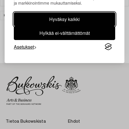
ja markkinointimme mukauttamiseksi.
KELLOT
TYHJENNÄ KAIKKI
Hyväksy kaikki
Hylkää ei-välttämättömät
Juuri nyt ei löytynyt hakuasi vastaavia kohteita.
Asetukset
Tietoa Bukowskista
Ehdot