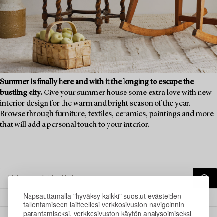
Summer is finally here and with it the longing to escape the
bustling city.
Give your summer house some extra love with new
interior design for the warm and bright season of the year.
Browse through furniture, textiles, ceramics, paintings and more
that will add a personal touch to your interior.
Napsauttamalla "hyväksy kaikki" suostut evästeiden
tallentamiseen laitteellesi verkkosivuston navigoinnin
parantamiseksi, verkkosivuston käytön analysoimiseksi
Suodatin