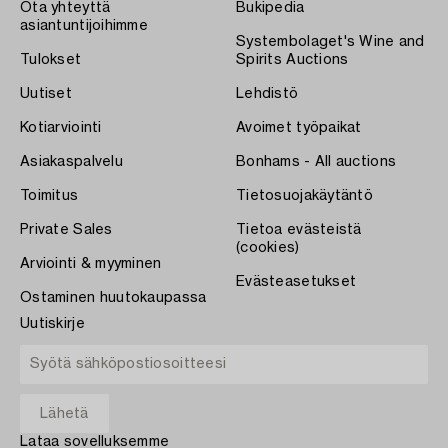
Ota yhteyttä
Bukipedia
asiantuntijoihimme
Systembolaget's Wine and
Tulokset
Spirits Auctions
Uutiset
Lehdistö
Kotiarviointi
Avoimet työpaikat
Asiakaspalvelu
Bonhams - All auctions
Toimitus
Tietosuojakäytäntö
Private Sales
Tietoa evästeistä
(cookies)
Arviointi & myyminen
Evästeasetukset
Ostaminen huutokaupassa
Uutiskirje
Lataa sovelluksemme