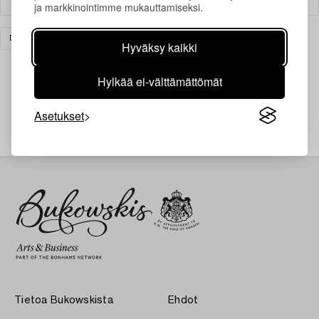
ja markkinointimme mukauttamiseksi.
DESIGN
KERAMIIKKA
TYHJENNÄ KAIKKI
Hyväksy kaikki
Hylkää ei-välttämättömät
Juuri nyt ei löytynyt hakuasi vastaavia kohteita.
Asetukset
Tietoa Bukowskista
Ehdot