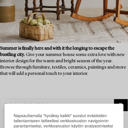
Summer is finally here and with it the longing to escape the
bustling city.
Give your summer house some extra love with new
interior design for the warm and bright season of the year.
Browse through furniture, textiles, ceramics, paintings and more
that will add a personal touch to your interior.
Napsauttamalla "hyväksy kaikki" suostut evästeiden
tallentamiseen laitteellesi verkkosivuston navigoinnin
parantamiseksi, verkkosivuston käytön analysoimiseksi
Suodatin