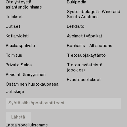
Ota yhteyttä
Bukipedia
asiantuntijoihimme
Systembolaget's Wine and
Tulokset
Spirits Auctions
Uutiset
Lehdistö
Kotiarviointi
Avoimet työpaikat
Asiakaspalvelu
Bonhams - All auctions
Toimitus
Tietosuojakäytäntö
Private Sales
Tietoa evästeistä
(cookies)
Arviointi & myyminen
Evästeasetukset
Ostaminen huutokaupassa
Uutiskirje
Lataa sovelluksemme