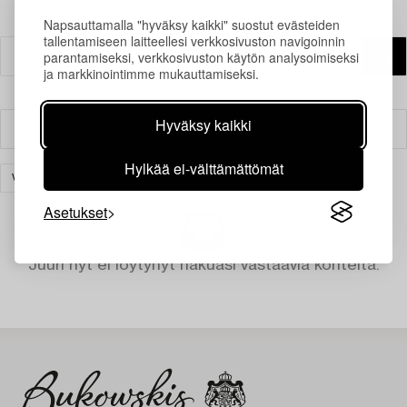
Napsauttamalla "hyväksy kaikki" suostut evästeiden
tallentamiseen laitteellesi verkkosivuston navigoinnin
parantamiseksi, verkkosivuston käytön analysoimiseksi
ja markkinointimme mukauttamiseksi.
Hyväksy kaikki
Suodatin
Hylkää ei-välttämättömät
VALAISIMET
PÖYTÄVALAISIMET
TYHJENNÄ KAIKKI
Asetukset
Juuri nyt ei löytynyt hakuasi vastaavia kohteita.