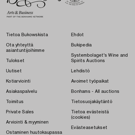
Tietoa Bukowskista
Ehdot
Ota yhteyttä
Bukipedia
asiantuntijoihimme
Systembolaget's Wine and
Tulokset
Spirits Auctions
Uutiset
Lehdistö
Kotiarviointi
Avoimet työpaikat
Asiakaspalvelu
Bonhams - All auctions
Toimitus
Tietosuojakäytäntö
Private Sales
Tietoa evästeistä
(cookies)
Arviointi & myyminen
Evästeasetukset
Ostaminen huutokaupassa