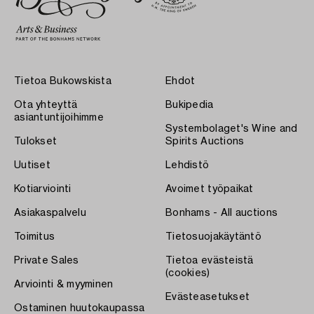
Tietoa Bukowskista
Ehdot
Ota yhteyttä
Bukipedia
asiantuntijoihimme
Systembolaget's Wine and
Tulokset
Spirits Auctions
Uutiset
Lehdistö
Kotiarviointi
Avoimet työpaikat
Asiakaspalvelu
Bonhams - All auctions
Toimitus
Tietosuojakäytäntö
Private Sales
Tietoa evästeistä
(cookies)
Arviointi & myyminen
Evästeasetukset
Ostaminen huutokaupassa