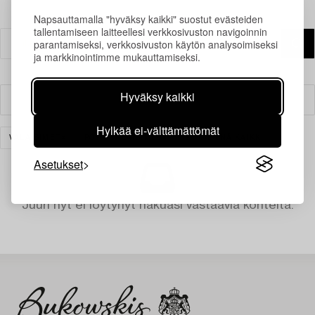
Napsauttamalla "hyväksy kaikki" suostut evästeiden
tallentamiseen laitteellesi verkkosivuston navigoinnin
parantamiseksi, verkkosivuston käytön analysoimiseksi
ja markkinointimme mukauttamiseksi.
Hyväksy kaikki
Suodatin
Hylkää ei-välttämättömät
VALAISIMET
PÖYTÄVALAISIMET
TYHJENNÄ KAIKKI
Asetukset
Juuri nyt ei löytynyt hakuasi vastaavia kohteita.