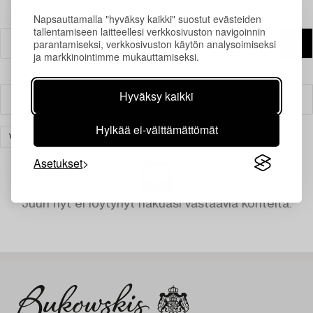
Napsauttamalla "hyväksy kaikki" suostut evästeiden
tallentamiseen laitteellesi verkkosivuston navigoinnin
parantamiseksi, verkkosivuston käytön analysoimiseksi
ja markkinointimme mukauttamiseksi.
Hyväksy kaikki
Suodatin
Hylkää ei-välttämättömät
VALAISIMET
TYHJENNÄ KAIKKI
Asetukset
Juuri nyt ei löytynyt hakuasi vastaavia kohteita.