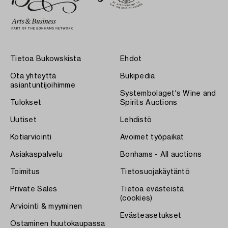
Tietoa Bukowskista
Ehdot
Ota yhteyttä
Bukipedia
asiantuntijoihimme
Systembolaget's Wine and
Tulokset
Spirits Auctions
Uutiset
Lehdistö
Kotiarviointi
Avoimet työpaikat
Asiakaspalvelu
Bonhams - All auctions
Toimitus
Tietosuojakäytäntö
Private Sales
Tietoa evästeistä
(cookies)
Arviointi & myyminen
Evästeasetukset
Ostaminen huutokaupassa