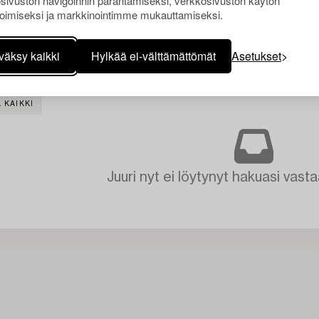
sivuston navigoinnin parantamiseksi, verkkosivuston käytön
oimiseksi ja markkinointimme mukauttamiseksi.
väksy kaikki
Hylkää ei-välttämättömät
Asetukset
 KAIKKI
Juuri nyt ei löytynyt hakuasi vasta