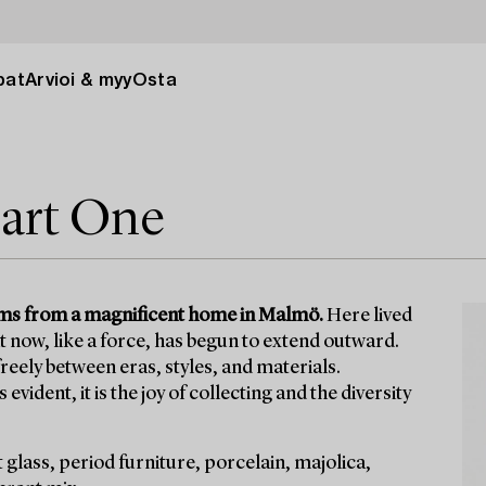
pat
Arvioi & myy
Osta
Part One
 items from a magnificent home in Malmö.
Here lived
it now, like a force, has begun to extend outward.
eely between eras, styles, and materials.
vident, it is the joy of collecting and the diversity
t glass, period furniture, porcelain, majolica,