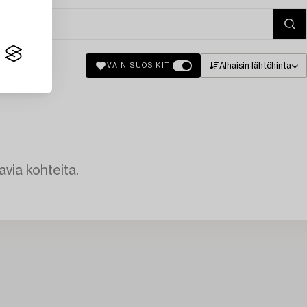
Alhaisin lähtöhinta
VAIN SUOSIKIT
avia kohteita.