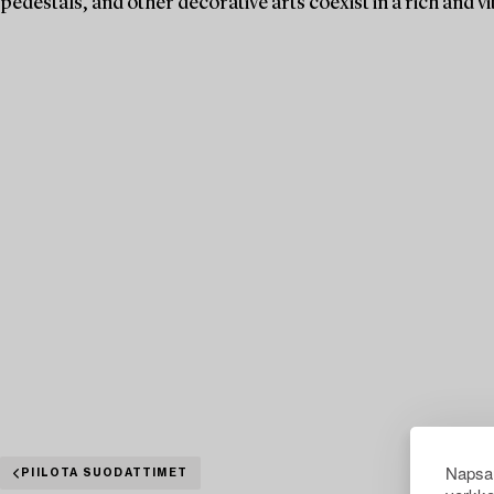
pedestals, and other decorative arts coexist in a rich and v
Napsau
PIILOTA SUODATTIMET