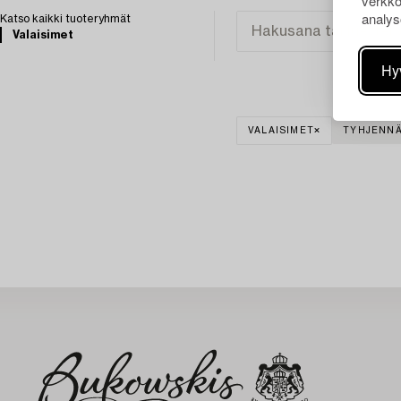
verkko
analys
Katso kaikki tuoteryhmät
Valaisimet
Hy
VALAISIMET
TYHJENNÄ