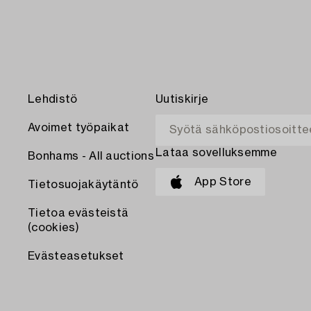
Lehdistö
Uutiskirje
Avoimet työpaikat
Lataa sovelluksemme
Bonhams - All auctions
App Store
Tietosuojakäytäntö
Tietoa evästeistä
(cookies)
Evästeasetukset