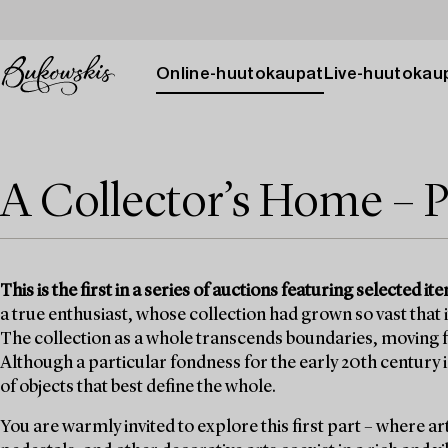
Online-huutokaupat
Live-huutokau
A Collector’s Home – 
This is the first in a series of auctions featuring selected
a true enthusiast, whose collection had grown so vast that 
The collection as a whole transcends boundaries, moving fr
Although a particular fondness for the early 20th century is e
of objects that best define the whole.
You are warmly invited to explore this first part – where ar