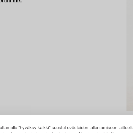
ibrant mix.
ttamalla "hyväksy kaikki" suostut evästeiden tallentamiseen laitteell