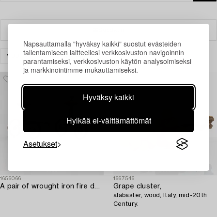
Suodatin
Napsauttamalla "hyväksy kaikki" suostut evästeiden
tallentamiseen laitteellesi verkkosivuston navigoinnin
MUUT
TYHJENNÄ KAIKKI
parantamiseksi, verkkosivuston käytön analysoimiseksi
ja markkinointimme mukauttamiseksi.
Hyväksy kaikki
Hylkää ei-välttämättömät
Asetukset
1656066
1667546
A pair of wrought iron fire dogs.
Grape cluster,
alabaster, wood, Italy, mid-20th
Century.