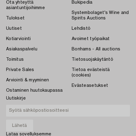
Ota yhteyttä
Bukipedia
asiantuntijoihimme
Systembolaget's Wine and
Tulokset
Spirits Auctions
Uutiset
Lehdistö
Kotiarviointi
Avoimet työpaikat
Asiakaspalvelu
Bonhams - All auctions
Toimitus
Tietosuojakäytäntö
Private Sales
Tietoa evästeistä
(cookies)
Arviointi & myyminen
Evästeasetukset
Ostaminen huutokaupassa
Uutiskirje
Lataa sovelluksemme