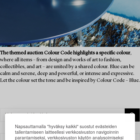
The themed auction Colour Code highlights a specific colour
,
where all items – from design and works of art to fashion,
collectibles, and art – are united by a shared colour. Blue can be
calm and serene, deep and powerful, or intense and expressive.
Let the colour set the tone and be inspired by Colour Code – Blue.
Napsauttamalla "hyväksy kaikki" suostut evästeiden
tallentamiseen laitteellesi verkkosivuston navigoinnin
parantamiseksi, verkkosivuston käytön analysoimiseksi
Suodatin