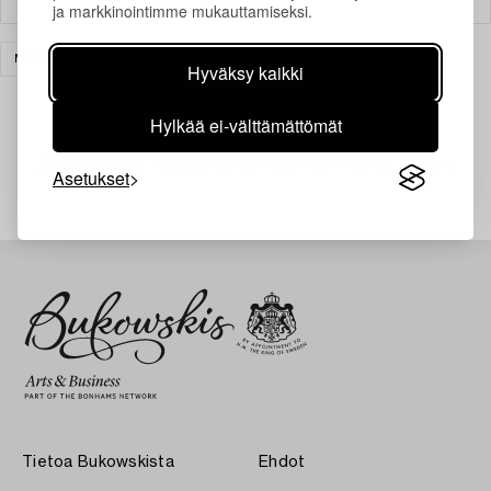
ja markkinointimme mukauttamiseksi.
MATOT & TEKSTIILIT
TYHJENNÄ KAIKKI
Hyväksy kaikki
Hylkää ei-välttämättömät
Juuri nyt ei löytynyt hakuasi vastaavia kohteita.
Asetukset
Tietoa Bukowskista
Ehdot