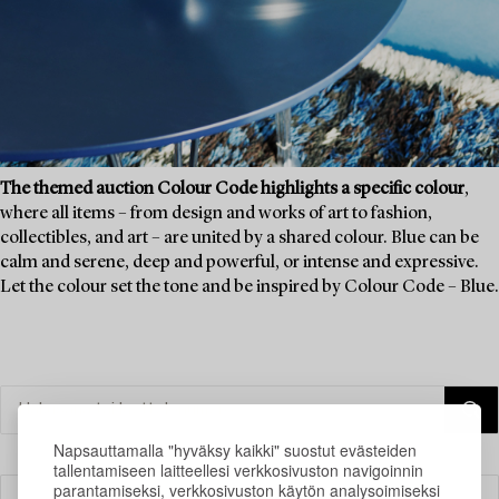
The themed auction Colour Code highlights a specific colour
,
where all items – from design and works of art to fashion,
collectibles, and art – are united by a shared colour. Blue can be
calm and serene, deep and powerful, or intense and expressive.
Let the colour set the tone and be inspired by Colour Code – Blue.
Napsauttamalla "hyväksy kaikki" suostut evästeiden
tallentamiseen laitteellesi verkkosivuston navigoinnin
parantamiseksi, verkkosivuston käytön analysoimiseksi
Suodatin