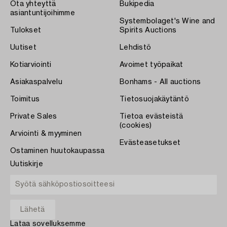
Ota yhteyttä
Bukipedia
asiantuntijoihimme
Systembolaget's Wine and
Tulokset
Spirits Auctions
Uutiset
Lehdistö
Kotiarviointi
Avoimet työpaikat
Asiakaspalvelu
Bonhams - All auctions
Toimitus
Tietosuojakäytäntö
Private Sales
Tietoa evästeistä
(cookies)
Arviointi & myyminen
Evästeasetukset
Ostaminen huutokaupassa
Uutiskirje
Lataa sovelluksemme