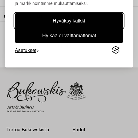
ja markkinointimme mukauttamiseksi.
MATOT & TEKSTIILIT
TYHJENNÄ KAIKKI
Hyväksy kaikki
Hylkää ei-välttämättömät
Juuri nyt ei löytynyt hakuasi vastaavia kohteita.
Asetukset
Tietoa Bukowskista
Ehdot