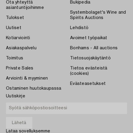
Ota yhteyttä
Bukipedia
asiantuntijoihimme
Systembolaget's Wine and
Tulokset
Spirits Auctions
Uutiset
Lehdistö
Kotiarviointi
Avoimet työpaikat
Asiakaspalvelu
Bonhams - All auctions
Toimitus
Tietosuojakäytäntö
Private Sales
Tietoa evästeistä
(cookies)
Arviointi & myyminen
Evästeasetukset
Ostaminen huutokaupassa
Uutiskirje
Lataa sovelluksemme