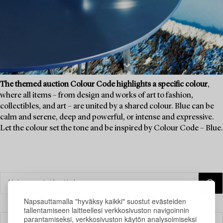
The themed auction Colour Code highlights a specific colour
,
where all items – from design and works of art to fashion,
collectibles, and art – are united by a shared colour. Blue can be
calm and serene, deep and powerful, or intense and expressive.
Let the colour set the tone and be inspired by Colour Code – Blue.
Napsauttamalla "hyväksy kaikki" suostut evästeiden
tallentamiseen laitteellesi verkkosivuston navigoinnin
parantamiseksi, verkkosivuston käytön analysoimiseksi
Suodatin