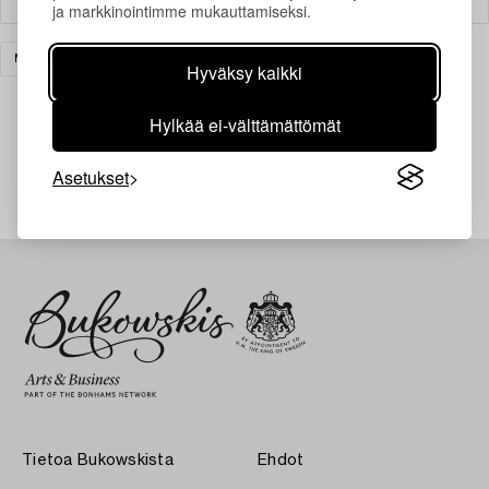
ja markkinointimme mukauttamiseksi.
MATOT & TEKSTIILIT
TYHJENNÄ KAIKKI
Hyväksy kaikki
Hylkää ei-välttämättömät
Juuri nyt ei löytynyt hakuasi vastaavia kohteita.
Asetukset
Tietoa Bukowskista
Ehdot