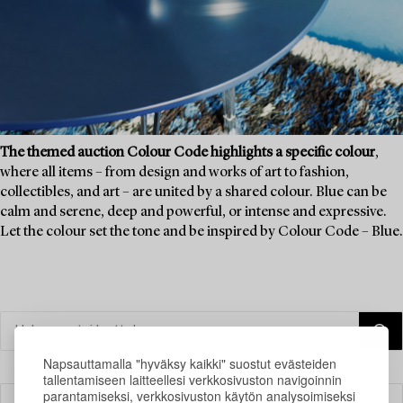
The themed auction Colour Code highlights a specific colour
,
where all items – from design and works of art to fashion,
collectibles, and art – are united by a shared colour. Blue can be
calm and serene, deep and powerful, or intense and expressive.
Let the colour set the tone and be inspired by Colour Code – Blue.
Napsauttamalla "hyväksy kaikki" suostut evästeiden
tallentamiseen laitteellesi verkkosivuston navigoinnin
parantamiseksi, verkkosivuston käytön analysoimiseksi
Suodatin