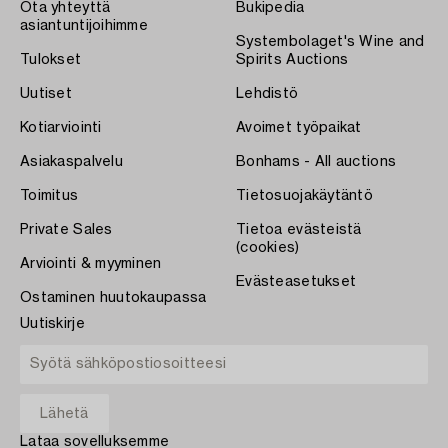
Ota yhteyttä
Bukipedia
asiantuntijoihimme
Systembolaget's Wine and
Tulokset
Spirits Auctions
Uutiset
Lehdistö
Kotiarviointi
Avoimet työpaikat
Asiakaspalvelu
Bonhams - All auctions
Toimitus
Tietosuojakäytäntö
Private Sales
Tietoa evästeistä
(cookies)
Arviointi & myyminen
Evästeasetukset
Ostaminen huutokaupassa
Uutiskirje
Lataa sovelluksemme