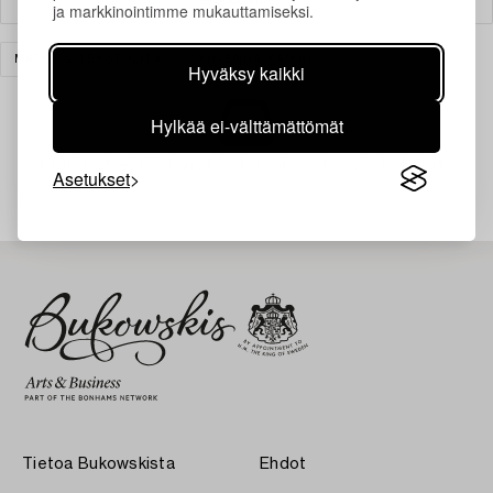
ja markkinointimme mukauttamiseksi.
MATOT & TEKSTIILIT
TYHJENNÄ KAIKKI
Hyväksy kaikki
Hylkää ei-välttämättömät
Juuri nyt ei löytynyt hakuasi vastaavia kohteita.
Asetukset
Tietoa Bukowskista
Ehdot