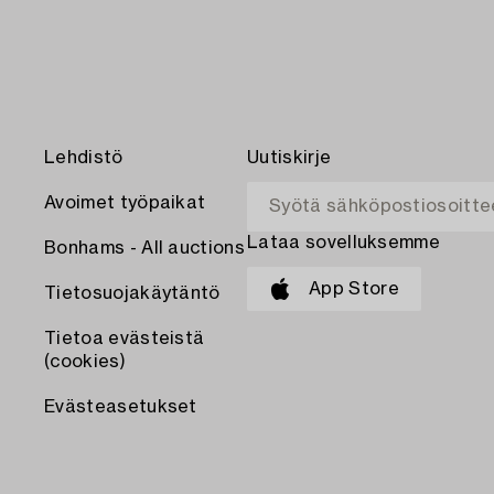
Lehdistö
Uutiskirje
Avoimet työpaikat
Lataa sovelluksemme
Bonhams - All auctions
App Store
Tietosuojakäytäntö
Tietoa evästeistä
(cookies)
Evästeasetukset