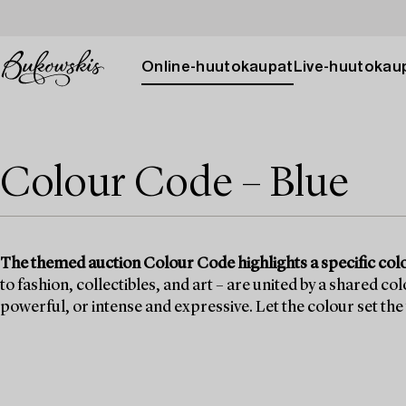
Online-huutokaupat
Live-huutokau
Colour Code – Blue
The themed auction Colour Code highlights a specific col
to fashion, collectibles, and art – are united by a shared c
powerful, or intense and expressive. Let the colour set the