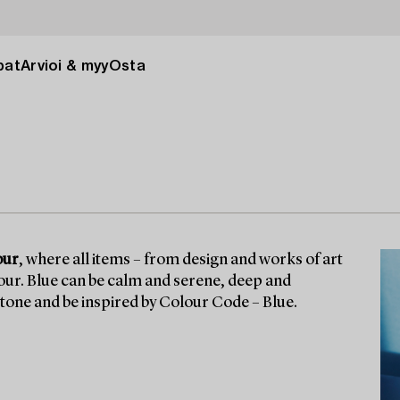
pat
Arvioi & myy
Osta
our
, where all items – from design and works of art
olour. Blue can be calm and serene, deep and
 tone and be inspired by Colour Code – Blue.