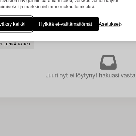
sivuston navigoinnin parantamiseksi, verkkosivuston käytön
oimiseksi ja markkinointimme mukauttamiseksi.
väksy kaikki
Hylkää ei-välttämättömät
Asetukset
YHJENNÄ KAIKKI
Juuri nyt ei löytynyt hakuasi vasta