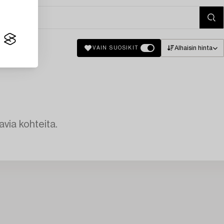
Alhaisin hinta
VAIN SUOSIKIT
avia kohteita.