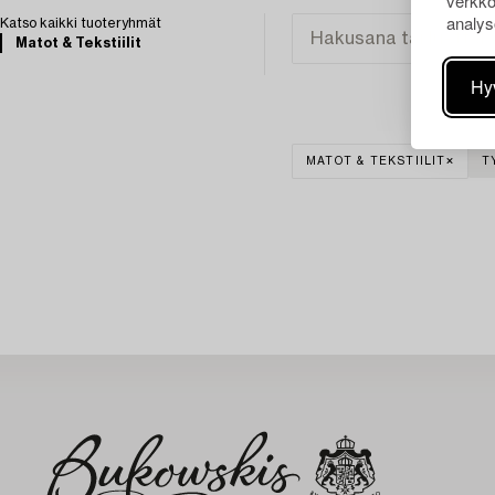
verkko
analys
Katso kaikki tuoteryhmät
Matot & Tekstiilit
Hy
MATOT & TEKSTIILIT
T