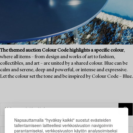
The themed auction Colour Code highlights a specific colour
,
where all items – from design and works of art to fashion,
collectibles, and art – are united by a shared colour. Blue can be
calm and serene, deep and powerful, or intense and expressive.
Let the colour set the tone and be inspired by Colour Code – Blue.
Napsauttamalla "hyväksy kaikki" suostut evästeiden
tallentamiseen laitteellesi verkkosivuston navigoinnin
parantamiseksi, verkkosivuston käytön analysoimiseksi
Suodatin