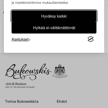
ja markkinointimme mukauttamiseksi.
MATOT & TEKSTIILIT
ITÄMAINEN
TYHJENNÄ KAIKKI
Hyväksy kaikki
Hylkää ei-välttämättömät
Juuri nyt ei löytynyt hakuasi vastaavia kohteita.
Asetukset
Tietoa Bukowskista
Ehdot