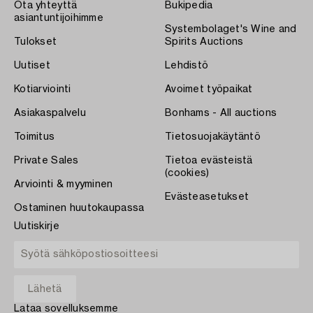
Ota yhteyttä
Bukipedia
asiantuntijoihimme
Systembolaget's Wine and
Tulokset
Spirits Auctions
Uutiset
Lehdistö
Kotiarviointi
Avoimet työpaikat
Asiakaspalvelu
Bonhams - All auctions
Toimitus
Tietosuojakäytäntö
Private Sales
Tietoa evästeistä
(cookies)
Arviointi & myyminen
Evästeasetukset
Ostaminen huutokaupassa
Uutiskirje
Lataa sovelluksemme