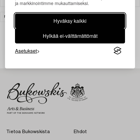
ja markkinointimme mukauttamiseksi.
MATOT & TEKSTIILIT
ITÄMAINEN
TYHJENNÄ KAIKKI
Hyväksy kaikki
Hylkää ei-välttämättömät
Juuri nyt ei löytynyt hakuasi vastaavia kohteita.
Asetukset
Tietoa Bukowskista
Ehdot