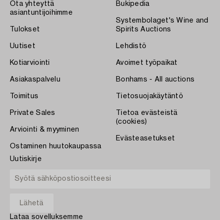
Ota yhteyttä
Bukipedia
asiantuntijoihimme
Systembolaget's Wine and
Tulokset
Spirits Auctions
Uutiset
Lehdistö
Kotiarviointi
Avoimet työpaikat
Asiakaspalvelu
Bonhams - All auctions
Toimitus
Tietosuojakäytäntö
Private Sales
Tietoa evästeistä
(cookies)
Arviointi & myyminen
Evästeasetukset
Ostaminen huutokaupassa
Uutiskirje
Lataa sovelluksemme