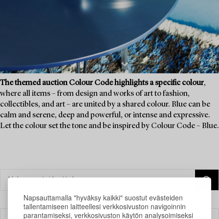
The themed auction Colour Code highlights a specific colour
,
where all items – from design and works of art to fashion,
collectibles, and art – are united by a shared colour. Blue can be
calm and serene, deep and powerful, or intense and expressive.
Let the colour set the tone and be inspired by Colour Code – Blue.
Napsauttamalla "hyväksy kaikki" suostut evästeiden
tallentamiseen laitteellesi verkkosivuston navigoinnin
parantamiseksi, verkkosivuston käytön analysoimiseksi
Suodatin