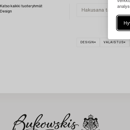
verkko
analys
Katso kaikki tuoteryhmät
Design
Hy
DESIGN
VALAISTUS