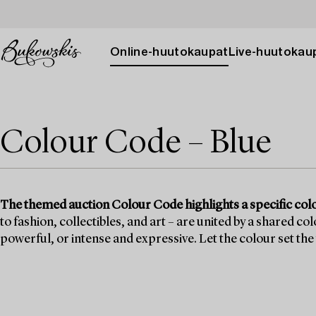
Online-huutokaupat
Live-huutokau
Colour Code – Blue
The themed auction Colour Code highlights a specific col
to fashion, collectibles, and art – are united by a shared c
powerful, or intense and expressive. Let the colour set the