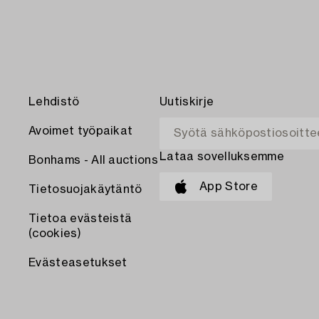
Lehdistö
Uutiskirje
Avoimet työpaikat
Lataa sovelluksemme
Bonhams - All auctions
App Store
Tietosuojakäytäntö
Tietoa evästeistä
(cookies)
Evästeasetukset