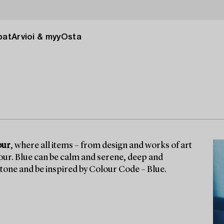
pat
Arvioi & myy
Osta
our
, where all items – from design and works of art
olour. Blue can be calm and serene, deep and
 tone and be inspired by Colour Code – Blue.