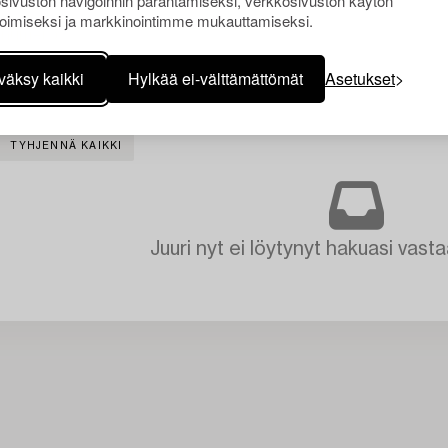
sivuston navigoinnin parantamiseksi, verkkosivuston käytön
oimiseksi ja markkinointimme mukauttamiseksi.
väksy kaikki
Hylkää ei-välttämättömät
Asetukset
TYHJENNÄ KAIKKI
Juuri nyt ei löytynyt hakuasi vasta