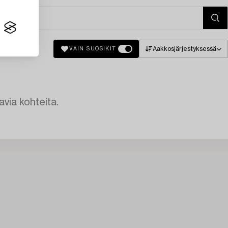
Aakkosjärjestyksessä
VAIN SUOSIKIT
avia kohteita.