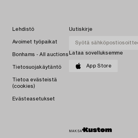
Lehdistö
Uutiskirje
Avoimet työpaikat
Lataa sovelluksemme
Bonhams - All auctions
App Store
Tietosuojakäytäntö
Tietoa evästeistä
(cookies)
Evästeasetukset
MAKSA