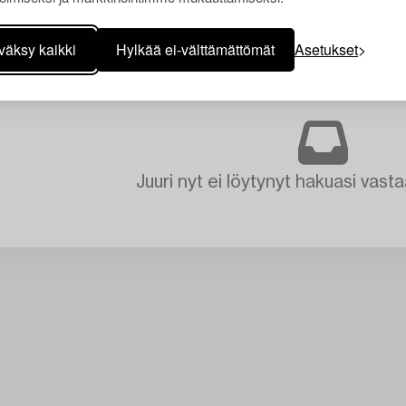
väksy kaikki
Hylkää ei-välttämättömät
Asetukset
Juuri nyt ei löytynyt hakuasi vasta