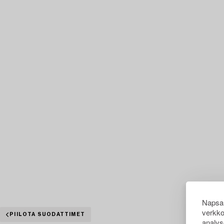
Napsau
verkko
PIILOTA SUODATTIMET
analys