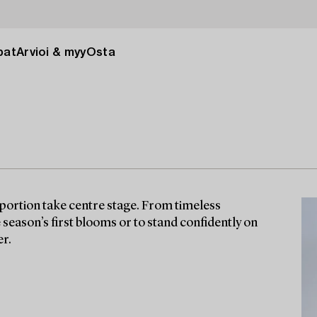
pat
Arvioi & myy
Osta
ortion take centre stage. From timeless
season’s first blooms or to stand confidently on
er.