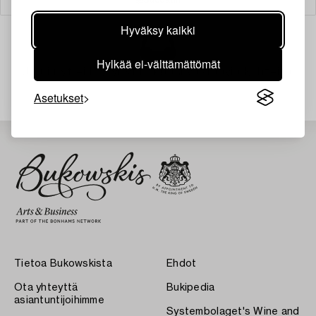
Hyväksy kaikki
Hylkää ei-välttämättömät
Juuri nyt ei löytynyt hakuasi vastaavia kohteita.
Asetukset
Tietoa Bukowskista
Ehdot
Ota yhteyttä
Bukipedia
asiantuntijoihimme
Systembolaget's Wine and