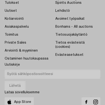
Tulokset
Spirits Auctions
Uutiset
Lehdistö
Kotiarviointi
Avoimet työpaikat
Asiakaspalvelu
Bonhams - All auctions
Toimitus
Tietosuojakäytäntö
Private Sales
Tietoa evästeistä
(cookies)
Arviointi & myyminen
Evästeasetukset
Ostaminen huutokaupassa
Uutiskirje
Lataa sovelluksemme
App Store