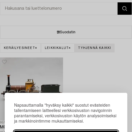
Suodatin
KERÄILYESINEET
LEIKKIKALUT
TYHJENNÄ KAIKKI
Napsauttamalla "hyväksy kaikki" suostut evästeiden
tallentamiseen laitteellesi verkkosivuston navigoinnin
parantamiseksi, verkkosivuston käytön analysoimiseksi
ja markkinointimme mukauttamiseksi.
957720
MODELL AV ÅNGLOK,