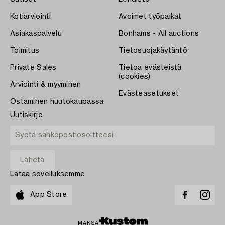
Kotiarviointi
Avoimet työpaikat
Asiakaspalvelu
Bonhams - All auctions
Toimitus
Tietosuojakäytäntö
Private Sales
Tietoa evästeistä
(cookies)
Arviointi & myyminen
Evästeasetukset
Ostaminen huutokaupassa
Uutiskirje
Lataa sovelluksemme
App Store
MAKSA