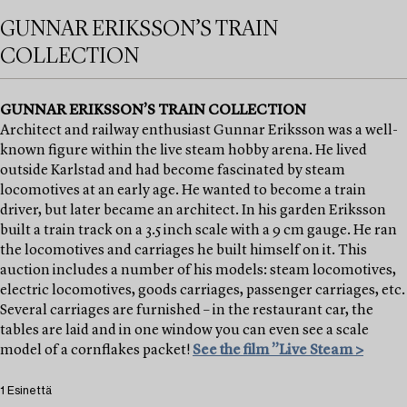
GUNNAR ERIKSSON’S TRAIN
COLLECTION
GUNNAR ERIKSSON’S TRAIN COLLECTION
Architect and railway enthusiast Gunnar Eriksson was a well-
known figure within the live steam hobby arena. He lived
outside Karlstad and had become fascinated by steam
locomotives at an early age. He wanted to become a train
driver, but later became an architect. In his garden Eriksson
built a train track on a 3.5 inch scale with a 9 cm gauge. He ran
the locomotives and carriages he built himself on it. This
auction includes a number of his models: steam locomotives,
electric locomotives, goods carriages, passenger carriages, etc.
Several carriages are furnished – in the restaurant car, the
tables are laid and in one window you can even see a scale
model of a cornflakes packet!
See the film ”Live Steam >
1 Esinettä