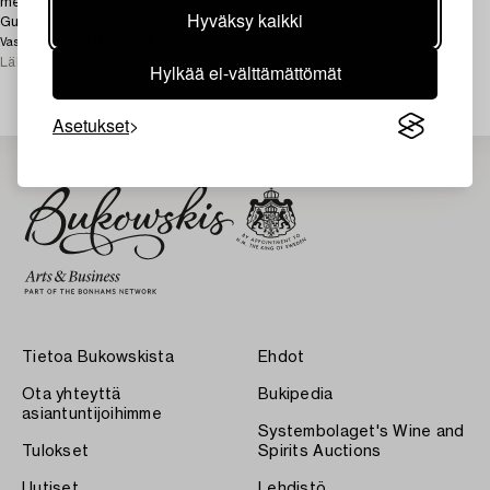
med tender, "Lion", tillverkad av
Hyväksy kaikki
Gunnar Eriksson, 1980- /90-tal,
spårvidd 3,5 tum.
33 000 SEK
Vasarahinta
Lähtöhinta
30 000 SEK
Hylkää ei-välttämättömät
Asetukset
Tietoa Bukowskista
Ehdot
Ota yhteyttä
Bukipedia
asiantuntijoihimme
Systembolaget's Wine and
Tulokset
Spirits Auctions
Uutiset
Lehdistö