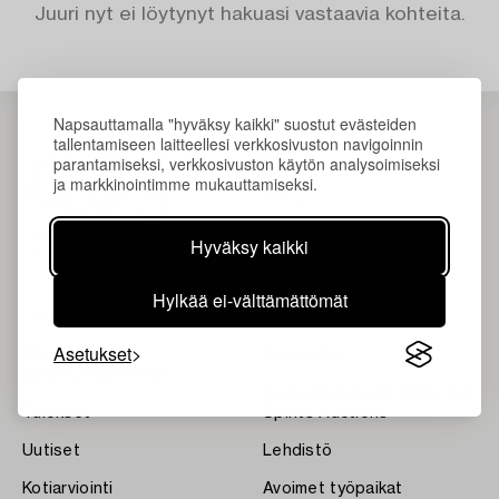
Juuri nyt ei löytynyt hakuasi vastaavia kohteita.
Napsauttamalla "hyväksy kaikki" suostut evästeiden
tallentamiseen laitteellesi verkkosivuston navigoinnin
parantamiseksi, verkkosivuston käytön analysoimiseksi
ja markkinointimme mukauttamiseksi.
Hyväksy kaikki
Hylkää ei-välttämättömät
Tietoa Bukowskista
Ehdot
Asetukset
Ota yhteyttä
Bukipedia
asiantuntijoihimme
Systembolaget's Wine and
Tulokset
Spirits Auctions
Uutiset
Lehdistö
Kotiarviointi
Avoimet työpaikat