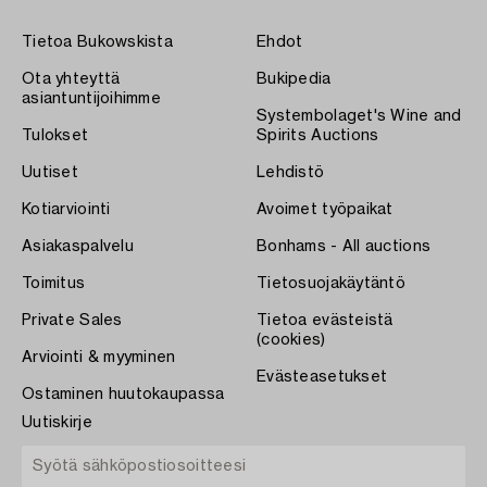
Tietoa Bukowskista
Ehdot
Ota yhteyttä
Bukipedia
asiantuntijoihimme
Systembolaget's Wine and
Tulokset
Spirits Auctions
Uutiset
Lehdistö
Kotiarviointi
Avoimet työpaikat
Asiakaspalvelu
Bonhams - All auctions
Toimitus
Tietosuojakäytäntö
Private Sales
Tietoa evästeistä
(cookies)
Arviointi & myyminen
Evästeasetukset
Ostaminen huutokaupassa
Uutiskirje