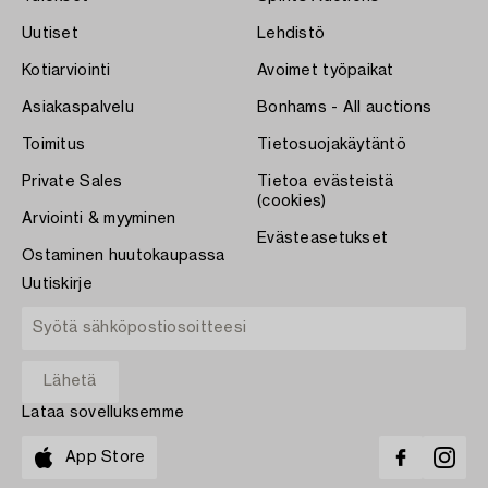
Uutiset
Lehdistö
Kotiarviointi
Avoimet työpaikat
Asiakaspalvelu
Bonhams - All auctions
Toimitus
Tietosuojakäytäntö
Private Sales
Tietoa evästeistä
(cookies)
Arviointi & myyminen
Evästeasetukset
Ostaminen huutokaupassa
Uutiskirje
Lataa sovelluksemme
App Store