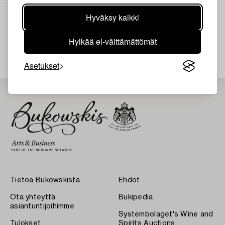
Hyväksy kaikki
Hylkää ei-välttämättömät
Juuri nyt ei löytynyt hakuasi vastaavia kohteita.
Asetukset
Tietoa Bukowskista
Ehdot
Ota yhteyttä
Bukipedia
asiantuntijoihimme
Systembolaget's Wine and
Tulokset
Spirits Auctions