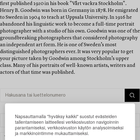
first published 1920 in his book "Vårt vackra Stockholm".
Henry B. Goodwin was born in Germany in 1878. He emigrated
to Sweden in 1904 to teach at Uppsala University. In 1916 he
abandoned his linguistic work to become a full-time portrait
photographer with a studio of his own. Goodwin was one of the
groundbreaking photographers that considered photography
an independent art form. He is one of Sweden’s most
distinguished photographers ever. It was very popular to get
your picture taken by Goodwin among Stockholm’s upper
class. Many of his portraits of well-known artists, writers and
actors of that time was published.
Napsauttamalla "hyväksy kaikki" suostut evästeiden
Suodatin
tallentamiseen laitteellesi verkkosivuston navigoinnin
parantamiseksi, verkkosivuston käytön analysoimiseksi
ja markkinointimme mukauttamiseksi.
TAIDE
TYHJENNÄ KAIKKI