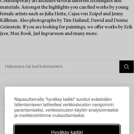
Contemporary art includes several different techniques and
materials. Amongst the highlights you can find works by young
female artists such as Julia Hetta, Cajsa von Zeipel and Jenny
Källman. Also photographs by Tim Hailand, Dawid and Denise
Grünstein. If you are looking for paintings, we offer works by Erik
Jeor, Max Book, Jarl Ingvarsson and many more.
Suodatin
Napsauttamalla "hyväksy kaikki" suostut evästeiden
tallentamiseen laitteellesi verkkosivuston navigoinnin
TAIDE
TYHJENNÄ KAIKKI
parantamiseksi, verkkosivuston käytön analysoimiseksi
ja markkinointimme mukauttamiseksi.
Hyväksy kaikki