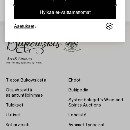
Juuri nyt ei löytynyt hakuasi vastaavia kohteita.
Hylkää ei-välttämättömät
Asetukset
Tietoa Bukowskista
Ehdot
Ota yhteyttä
Bukipedia
asiantuntijoihimme
Systembolaget's Wine and
Tulokset
Spirits Auctions
Uutiset
Lehdistö
Kotiarviointi
Avoimet työpaikat