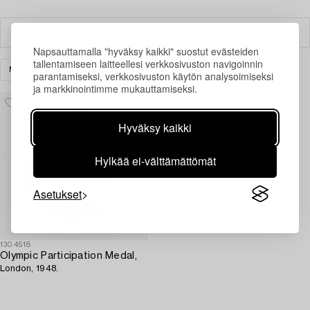
Suodatin
Napsauttamalla "hyväksy kaikki" suostut evästeiden
tallentamiseen laitteellesi verkkosivuston navigoinnin
MUUT
TYHJENNÄ KAIKKI
parantamiseksi, verkkosivuston käytön analysoimiseksi
ja markkinointimme mukauttamiseksi.
Hyväksy kaikki
Hylkää ei-välttämättömät
Asetukset
1304518
Olympic Participation Medal,
London, 1948.