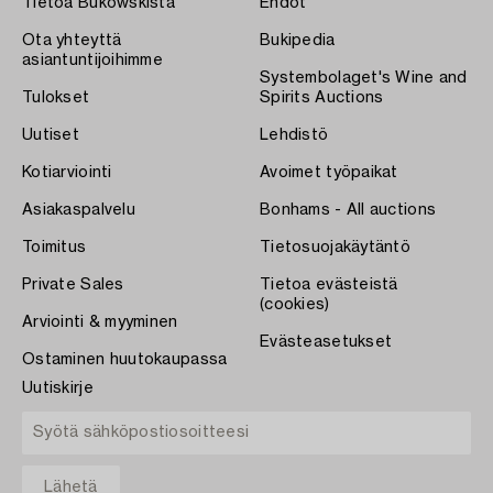
Tietoa Bukowskista
Ehdot
Ota yhteyttä
Bukipedia
asiantuntijoihimme
Systembolaget's Wine and
Tulokset
Spirits Auctions
Uutiset
Lehdistö
Kotiarviointi
Avoimet työpaikat
Asiakaspalvelu
Bonhams - All auctions
Toimitus
Tietosuojakäytäntö
Private Sales
Tietoa evästeistä
(cookies)
Arviointi & myyminen
Evästeasetukset
Ostaminen huutokaupassa
Uutiskirje