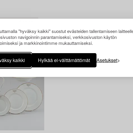
TYHJENNÄ KAIKKI
ttamalla "hyväksy kaikki" suostut evästeiden tallentamiseen laitteell
sivuston navigoinnin parantamiseksi, verkkosivuston käytön
oimiseksi ja markkinointimme mukauttamiseksi.
väksy kaikki
Hylkää ei-välttämättömät
Asetukset