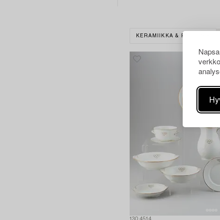
KERAMIIKKA & POSLIINI
Napsau
verkko
analys
Hy
1304514