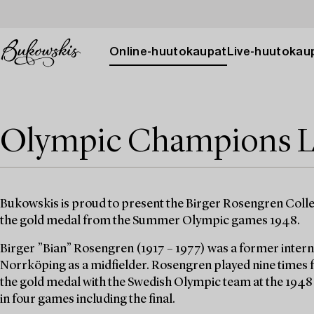
Online-huutokaupat
Live-huutokau
Olympic Champions L
Bukowskis is proud to present the Birger Rosengren Colle
the gold medal from the Summer Olympic games 1948.
Birger ”Bian” Rosengren (1917 – 1977) was a former intern
Norrköping as a midfielder. Rosengren played nine times 
the gold medal with the Swedish Olympic team at the 194
in four games including the final.