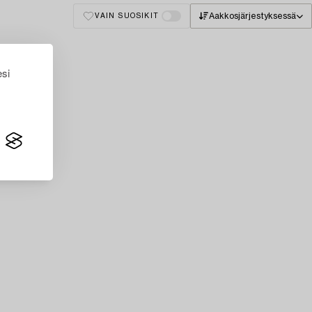
Aakkosjärjestyksessä
VAIN SUOSIKIT
esi