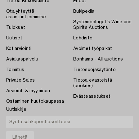
Tietoa Bukowskista
Ehdot
Ota yhteyttä
Bukipedia
asiantuntijoihimme
Systembolaget's Wine and
Tulokset
Spirits Auctions
Uutiset
Lehdistö
Kotiarviointi
Avoimet työpaikat
Asiakaspalvelu
Bonhams - All auctions
Toimitus
Tietosuojakäytäntö
Private Sales
Tietoa evästeistä
(cookies)
Arviointi & myyminen
Evästeasetukset
Ostaminen huutokaupassa
Uutiskirje