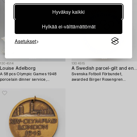
Hyväksy kaikki
Hylkää ei-välttämättömät
Asetukset
1304514
1304515
Louise Adelborg
A Swedish parcel-gilt and enamel pin,
A 58 pcs Olympic Games 1948
Svenska Fotboll Förbundet,
porcelain dinner service,
awarded Birger Rosengren
Rörstrand, Sweden.
Olympic gold, London, 1948.