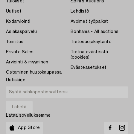
Tulokset
Spirits Auctions
Uutiset
Lehdistö
Kotiarviointi
Avoimet työpaikat
Asiakaspalvelu
Bonhams - All auctions
Toimitus
Tietosuojakäytäntö
Private Sales
Tietoa evästeistä
(cookies)
Arviointi & myyminen
Evästeasetukset
Ostaminen huutokaupassa
Uutiskirje
Lataa sovelluksemme
App Store