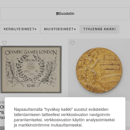
Suodatin
KERÄILYESINEET
MUISTOESINEET
TYHJENNÄ KAIKKI
1304517
1304516
Olympic Games London Diploma 1948,
Olympic Winner Medal,
Napsauttamalla "hyväksy kaikki" suostut evästeiden
"B.E. Rosengren Sweden Football
London 1948, gilt silver, John
tallentamiseen laitteellesi verkkosivuston navigoinnin
1st".
Pinches Ltd.
parantamiseksi, verkkosivuston käytön analysoimiseksi
ja markkinointimme mukauttamiseksi.